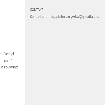
KONTAKT
Kontakt z redakcją:
telerozrywka@gmail.com
.
a. Dotąd
othera”.
sja również