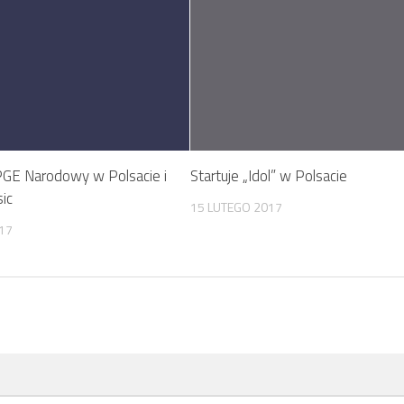
GE Narodowy w Polsacie i
Startuje „Idol” w Polsacie
ic
15 LUTEGO 2017
17