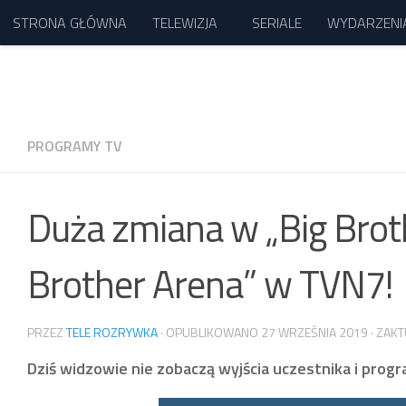
STRONA GŁÓWNA
TELEWIZJA
SERIALE
WYDARZENI
Przejdź do treści
PROGRAMY TV
Duża zmiana w „Big Broth
Brother Arena” w TVN7!
PRZEZ
TELE ROZRYWKA
· OPUBLIKOWANO
27 WRZEŚNIA 2019
· ZAK
Dziś widzowie nie zobaczą wyjścia uczestnika i progr