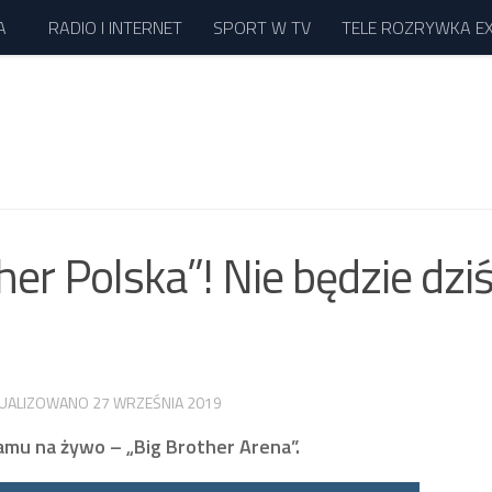
A
RADIO I INTERNET
SPORT W TV
TELE ROZRYWKA E
er Polska”! Nie będzie dziś
TUALIZOWANO
27 WRZEŚNIA 2019
amu na żywo – „Big Brother Arena”.