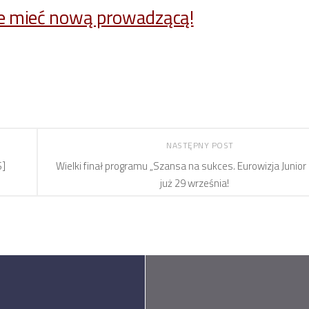
ie mieć nową prowadzącą!
NASTĘPNY POST
S]
Wielki finał programu „Szansa na sukces. Eurowizja Junior
już 29 września!