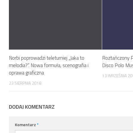
Norbi poprowadzi teleturniej „Jaka to
Roztańczony P
melodia?”. Nowa formuła, scenografia i
Disco Polo Mus
oprawa graficzna
13 WRZEŚNIA 20
23 SIERPNIA 2018
DODAJ KOMENTARZ
Komentarz
*