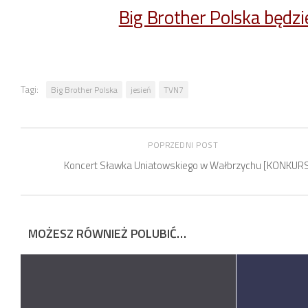
Big Brother Polska będz
Tagi:
Big Brother Polska
jesień
TVN7
POPRZEDNI POST
Koncert Sławka Uniatowskiego w Wałbrzychu [KONKUR
MOŻESZ RÓWNIEŻ POLUBIĆ…