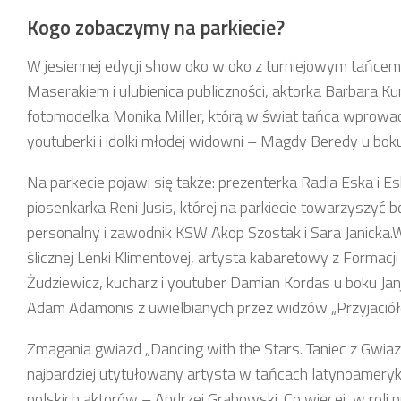
Kogo zobaczymy na parkiecie?
W jesiennej edycji show oko w oko z turniejowym tańce
Maserakiem i ulubienica publiczności, aktorka Barbara Ku
fotomodelka Monika Miller, którą w świat tańca wprowad
youtuberki i idolki młodej widowni – Magdy Beredy u bok
Na parkecie pojawi się także: prezenterka Radia Eska i 
piosenkarka Reni Jusis, której na parkiecie towarzyszyć 
personalny i zawodnik KSW Akop Szostak i Sara Janicka.W
ślicznej Lenki Klimentovej, artysta kabaretowy z Formac
Żudziewicz, kucharz i youtuber Damian Kordas u boku Jan
Adam Adamonis z uwielbianych przez widzów „Przyjaciółe
Zmagania gwiazd „Dancing with the Stars. Taniec z Gwia
najbardziej utytułowany artysta w tańcach latynoameryk
polskich aktorów – Andrzej Grabowski. Co więcej, w ro