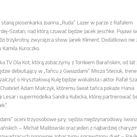
m staną piosenkarka Joanna „Ruda” Lazer w parze z Rafałem
rdej-Szatan, nad którą czuwać będzie Jacek Jeschke. Pojawi si
zi trzykrotny zwycięzca show Janek Kliment. Dodatkowo nie 
u Kamila Kuroczko.
Eska TV Ola Kot, którą zobaczymy z Tomkiem Barańskim, od lat
będzie debiutujący w „Tańcu z Gwiazdami” Misza Steciuk, trene
alczyć o Kryształową Kulę będzie wokalista i aktor Rafał Sz
ji Chatelet Adam Małczyk, któremu świat tańca pokaże Hania
ji Lesar i supermodelka Sandra Kubicka, której partnerować 
k”.
zdami” oceni trzyosobowe jury: sędzia międzynarodowy Iwona
ańskich – Michał Malitowski oraz jeden z najbardziej chary
li prowadzących ponownie zobaczymy sprawdzony duet – Pauli