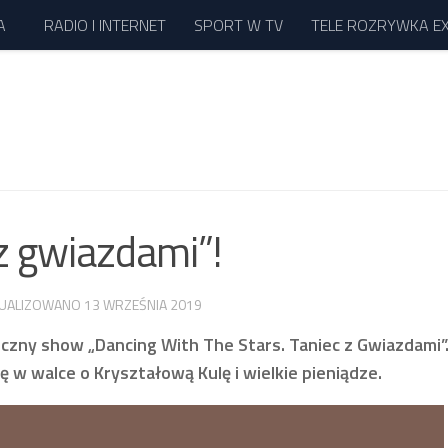
A
RADIO I INTERNET
SPORT W TV
TELE ROZRYWKA E
 z gwiazdami”!
TUALIZOWANO
13 WRZEŚNIA 2019
aneczny show „Dancing With The Stars. Taniec z Gwiazdami”
ę w walce o Kryształową Kulę i wielkie pieniądze.