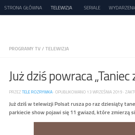
STRONA GŁÓWNA
TELEWIZJA
SERIALE
WYDARZENI
Przejdź do treści
PROGRAMY TV
/
TELEWIZJA
Już dziś powraca „Taniec
PRZEZ
TELE ROZRYWKA
· OPUBLIKOWANO
13 WRZEŚNIA 2019
· ZAK
Już dziś w telewizji Polsat rusza po raz dziesiąty t
parkiecie show pojawi się 11 gwiazd, które zmierzą si