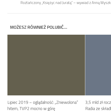
Roztańczony „Księżyc nad Juratą” – wywiad z Anną Wyszk
MOŻESZ RÓWNIEŻ POLUBIĆ…
Lipiec 2019 – oglądalność: „Zniewolona”
3,5 mld zł rocz
hitem, TVP2 mocno w górę
Radia ze skład