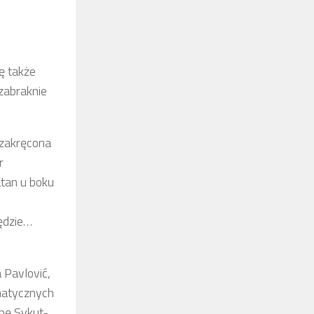
ę także
zabraknie
 zakręcona
r
atan u boku
będzie…
 Pavlović,
zmatycznych
nę Sykut-