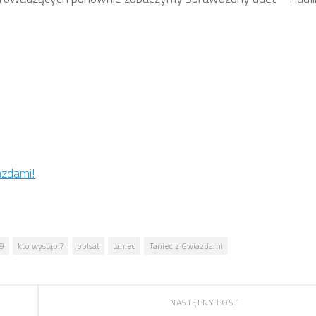
azdami!
19
kto wystąpi?
polsat
taniec
Taniec z Gwiazdami
NASTĘPNY POST