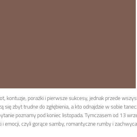
pot, kontuzje, porażki i pierwsze sukcesy, jednak przede wszy
 się zbyt trudne do zgłębienia, a kto odnajdzie w sobie tanecz
pytanie poznamy pod koniec listopada. Tymczasem od 13 wrz
 i emocji, czyli gorące samby, romantyczne rumby i zachwyca