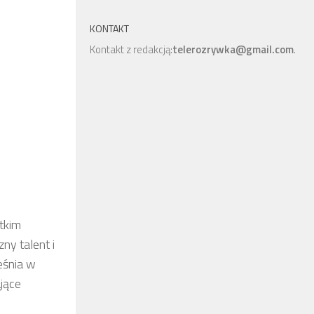
KONTAKT
Kontakt z redakcją:
telerozrywka@gmail.com
.
stkim
ny talent i
eśnia w
jące