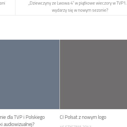
oni
„Dziewczyny ze Lwowa 4” w piątkowe wieczory w TVP1.
wydarzy się w nowym sezonie?
nie dla TVP i Polskiego
CI Polsat z nowym logo
ki audiowizualnej?
16 STYCZNIA 2017