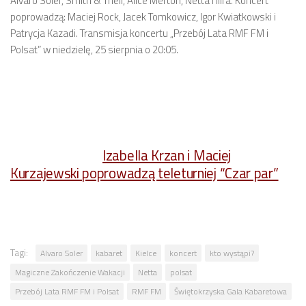
Alvaro Soler, Smith & Thell, Alice Merton, Netta i Ilira. Koncert
poprowadzą: Maciej Rock, Jacek Tomkowicz, Igor Kwiatkowski i
Patrycja Kazadi. Transmisja koncertu „Przebój Lata RMF FM i
Polsat” w niedzielę, 25 sierpnia o 20:05.
Izabella Krzan i Maciej
Kurzajewski poprowadzą teleturniej “Czar par”
Tagi:
Alvaro Soler
kabaret
Kielce
koncert
kto wystąpi?
Magiczne Zakończenie Wakacji
Netta
polsat
Przebój Lata RMF FM i Polsat
RMF FM
Świętokrzyska Gala Kabaretowa