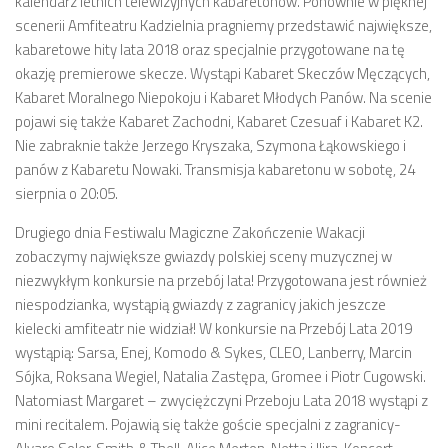
kalendarz letnich telewizyjnych kabaretonów. Ponownie w pięknej
scenerii Amfiteatru Kadzielnia pragniemy przedstawić największe,
kabaretowe hity lata 2018 oraz specjalnie przygotowane na tę
okazję premierowe skecze. Wystąpi Kabaret Skeczów Męczących,
Kabaret Moralnego Niepokoju i Kabaret Młodych Panów. Na scenie
pojawi się także Kabaret Zachodni, Kabaret Czesuaf i Kabaret K2.
Nie zabraknie także Jerzego Kryszaka, Szymona Łąkowskiego i
panów z Kabaretu Nowaki. Transmisja kabaretonu w sobotę, 24
sierpnia o 20:05.
Drugiego dnia Festiwalu Magiczne Zakończenie Wakacji
zobaczymy największe gwiazdy polskiej sceny muzycznej w
niezwykłym konkursie na przebój lata! Przygotowana jest również
niespodzianka, wystąpią gwiazdy z zagranicy jakich jeszcze
kielecki amfiteatr nie widział! W konkursie na Przebój Lata 2019
wystąpią: Sarsa, Enej, Komodo & Sykes, CLEO, Lanberry, Marcin
Sójka, Roksana Wegiel, Natalia Zastępa, Gromee i Piotr Cugowski.
Natomiast Margaret – zwyciężczyni Przeboju Lata 2018 wystąpi z
mini recitalem. Pojawią się także goście specjalni z zagranicy-