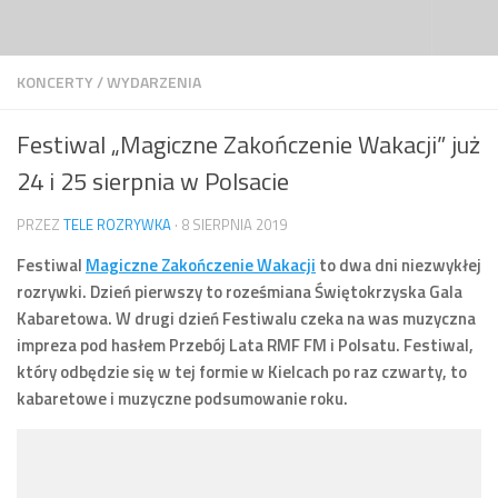
Przejdź do treści
KONCERTY
/
WYDARZENIA
Festiwal „Magiczne Zakończenie Wakacji” już
24 i 25 sierpnia w Polsacie
PRZEZ
TELE ROZRYWKA
·
8 SIERPNIA 2019
Festiwal
Magiczne Zakończenie Wakacji
to dwa dni niezwykłej
rozrywki. Dzień pierwszy to roześmiana Świętokrzyska Gala
Kabaretowa. W drugi dzień Festiwalu czeka na was muzyczna
impreza pod hasłem Przebój Lata RMF FM i Polsatu. Festiwal,
który odbędzie się w tej formie w Kielcach po raz czwarty, to
kabaretowe i muzyczne podsumowanie roku.