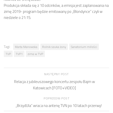
Produkcja składa się z 10 odcinków, a emisja jest zaplanowana na
zimę 2019- program będzie emitowany po „Blondynce” czyli w
niedziele o 21:15.
Tagi:
Marta Manowska
Rolnik szuka żony
Sanatorium miłości
TVP
TVP1
zima w TVP
NASTĘPNY POST
Relacja z jubileuszowego koncertu zespołu Bajm w
Katowicach [FOTO+VIDEO]
POPRZEDNI POST
„BrzydUla” wraca na antenę TVN po 10 latach przerwy!