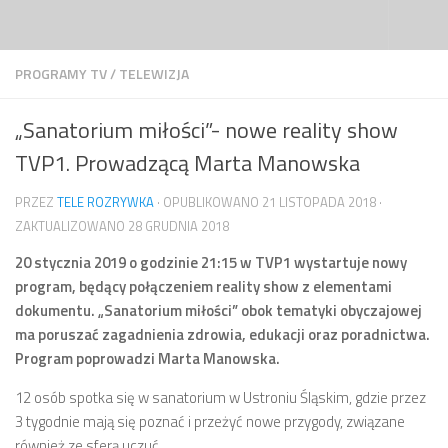
Przejdź do treści
PROGRAMY TV
/
TELEWIZJA
„Sanatorium miłości”- nowe reality show
TVP1. Prowadzącą Marta Manowska
PRZEZ
TELE ROZRYWKA
· OPUBLIKOWANO
21 LISTOPADA 2018
·
ZAKTUALIZOWANO
28 GRUDNIA 2018
20 stycznia 2019 o godzinie 21:15 w TVP1 wystartuje nowy
program, będący połączeniem reality show z elementami
dokumentu. „Sanatorium miłości” obok tematyki obyczajowej
ma poruszać zagadnienia zdrowia, edukacji oraz poradnictwa.
Program poprowadzi Marta Manowska.
12 osób spotka się w sanatorium w Ustroniu Śląskim, gdzie przez
3 tygodnie mają się poznać i przeżyć nowe przygody, związane
również ze sferą uczuć.