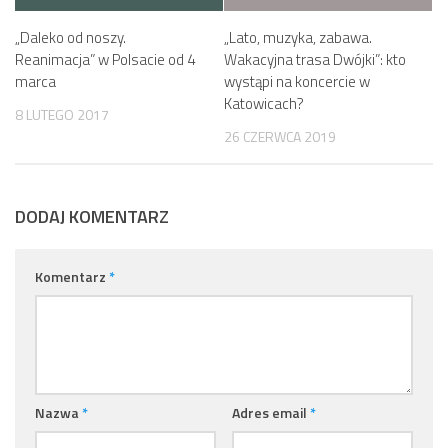
„Daleko od noszy.
„Lato, muzyka, zabawa.
Reanimacja” w Polsacie od 4
Wakacyjna trasa Dwójki”: kto
marca
wystąpi na koncercie w
Katowicach?
8 LUTEGO 2017
26 CZERWCA 2019
DODAJ KOMENTARZ
Komentarz
*
Nazwa
*
Adres email
*