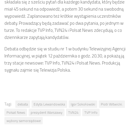
składała się z sześciu pytań dla każdego kandydata, który będzie
miał 45 sekund na odpowiedź, a potem 30 sekund na swobodną
wypowiedź. Zaplanowano też krótkie wystąpienia uczestników
debaty. Prowadzący będą zadawać po dwa pytania, po jednym w
turze. To redakcje TVP Info, TVN24 i Polsat News zdecydują, o co
dziennikarze zapytają kandydatów.
Debata odbędzie się w studiu nr 1 w budynku Telewizyjnej Agencji
Informacyjnej, w piątek 12 października o godz. 20.30, a pokażą ją
trzy stacje newsowe: TVP Info, TVN24 i Polsat News. Produkcją
sygnału zajmie się Telewizja Polska.
Tagi:
debata
Edyta Lewandowska
Igor Sokołowski
Piotr Witwicki.
Polsat News
prezydent Warszawy
TVN24
TVP Info
wybory samorządowe