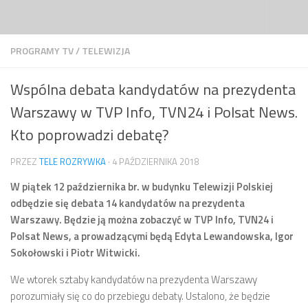
Przejdź do treści
PROGRAMY TV
/
TELEWIZJA
Wspólna debata kandydatów na prezydenta
Warszawy w TVP Info, TVN24 i Polsat News.
Kto poprowadzi debatę?
PRZEZ
TELE ROZRYWKA
·
4 PAŹDZIERNIKA 2018
W piątek 12 października br. w budynku Telewizji Polskiej
odbędzie się debata 14 kandydatów na prezydenta
Warszawy. Będzie ją można zobaczyć w TVP Info, TVN24 i
Polsat News, a prowadzącymi będą Edyta Lewandowska, Igor
Sokołowski i Piotr Witwicki.
We wtorek sztaby kandydatów na prezydenta Warszawy
porozumiały się co do przebiegu debaty. Ustalono, że będzie