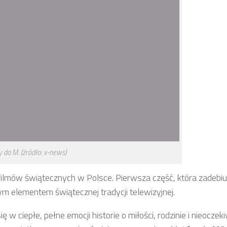
y do M. (źródło: x-news)
li filmów świątecznych w Polsce. Pierwsza część, która zadeb
ym elementem świątecznej tradycji telewizyjnej.
 w ciepłe, pełne emocji historie o miłości, rodzinie i nieocze