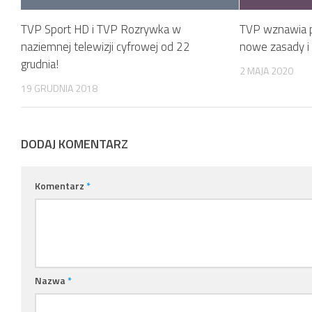
TVP Sport HD i TVP Rozrywka w
TVP wznawia p
naziemnej telewizji cyfrowej od 22
nowe zasady i 
grudnia!
2 MAJA 2020
19 GRUDNIA 2018
DODAJ KOMENTARZ
Komentarz
*
Nazwa
*