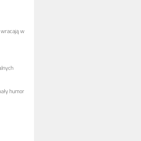
e wracają w
alnych
onały humor