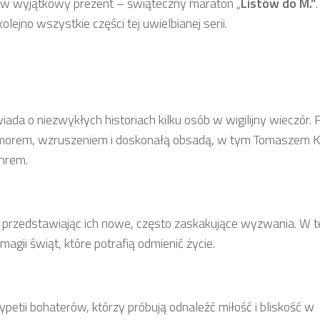
ów wyjątkowy prezent – świąteczny maraton „
Listów do M.”
ejno wszystkie części tej uwielbianej serii.
ada o niezwykłych historiach kilku osób w wigilijny wieczór. F
umorem, wzruszeniem i doskonałą obsadą, w tym Tomaszem K
hrem.
 przedstawiając ich nowe, często zaskakujące wyzwania. W te
gii świąt, które potrafią odmienić życie.
petii bohaterów, którzy próbują odnaleźć miłość i bliskość w