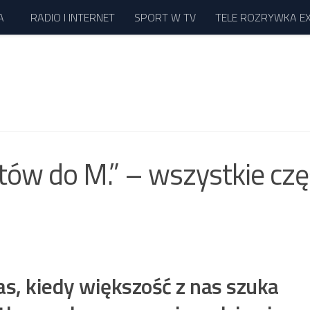
A
RADIO I INTERNET
SPORT W TV
TELE ROZRYWKA E
tów do M.” – wszystkie czę
s, kiedy większość z nas szuka