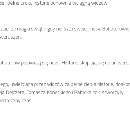
 i pełne uroku historie ponownie wciągną widzów.
uje, że magia świąt nigdy nie traci swojej mocy. Bohaterowi
i wzruszeń.
 bohaterów pojawiają się nowi. Historie skupiają się na uniwers
znego, uwielbiana przez widzów za pełne ciepła historie, dosk
eja Dejczera, Tomasza Koneckiego i Patricka Yoki stworzyły
świąteczny czas.