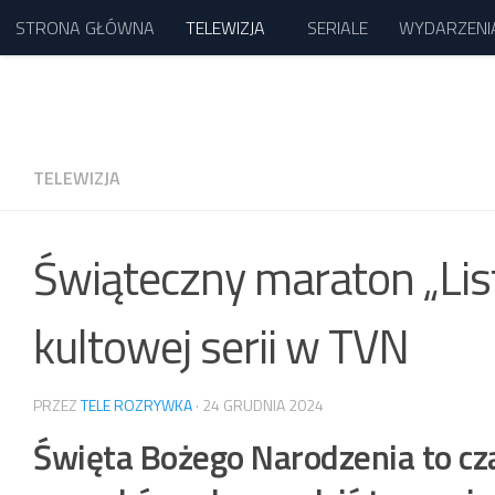
STRONA GŁÓWNA
TELEWIZJA
SERIALE
WYDARZENI
Przejdź do treści
TELEWIZJA
Świąteczny maraton „Lis
kultowej serii w TVN
PRZEZ
TELE ROZRYWKA
·
24 GRUDNIA 2024
Święta Bożego Narodzenia to cza