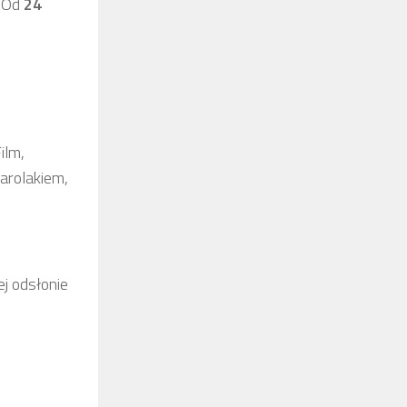
. Od
24
ilm,
arolakiem,
j odsłonie