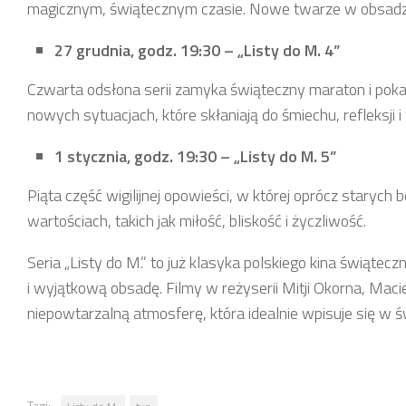
magicznym, świątecznym czasie. Nowe twarze w obsadzie
27 grudnia, godz. 19:30 – „Listy do M. 4”
Czwarta odsłona serii zamyka świąteczny maraton i pokaz
nowych sytuacjach, które skłaniają do śmiechu, refleksji 
1 stycznia, godz. 19:30 – „Listy do M. 5”
Piąta część wigilijnej opowieści, w której oprócz starych
wartościach, takich jak miłość, bliskość i życzliwość.
Seria „Listy do M.” to już klasyka polskiego kina świątec
i wyjątkową obsadę. Filmy w reżyserii Mitji Okorna, Maci
niepowtarzalną atmosferę, która idealnie wpisuje się w 
Tagi: