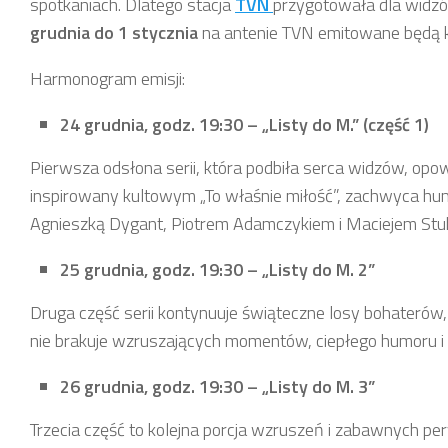
spotkaniach. Dlatego stacja
TVN
przygotowała dla widz
grudnia do 1 stycznia
na antenie TVN emitowane będą kol
Harmonogram emisji:
24 grudnia, godz. 19:30 – „Listy do M.” (część 1)
Pierwsza odsłona serii, która podbiła serca widzów, opowi
inspirowany kultowym „To właśnie miłość”, zachwyca h
Agnieszką Dygant, Piotrem Adamczykiem i Maciejem Stu
25 grudnia, godz. 19:30 – „Listy do M. 2”
Druga część serii kontynuuje świąteczne losy bohaterów,
nie brakuje wzruszających momentów, ciepłego humoru i ma
26 grudnia, godz. 19:30 – „Listy do M. 3”
Trzecia część to kolejna porcja wzruszeń i zabawnych pery