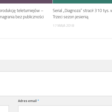
rodukcję teleturniejów –
Serial „Diagnoza” stracił 310 tys.
nagrania bez publiczności
Trzeci sezon jesienią
17 MAJA 2018
Adres email
*