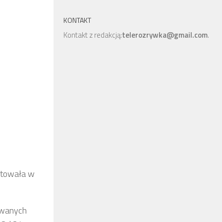
KONTAKT
Kontakt z redakcją:
telerozrywka@gmail.com
.
iutowała w
kiwanych