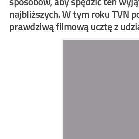
sposobów, aby spędzić ten wyją
najbliższych. W tym roku TVN 
prawdziwą filmową ucztę z udzia