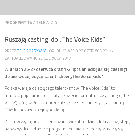
Przejdź do treści
PROGRAMY TV
/
TELEWIZJA
Ruszają castingi do „The Voice Kids”
PRZEZ
TELE ROZRYWKA
· OPUBLIKOWANO
22 CZERWCA 2017
·
ZAKTUALIZOWANO
22 CZERWCA 2017
W dniach 26-27 czerwca oraz 1-2 lipca br. odbędą się castingi
do pierwszej edycji talent-show „The Voice Kids”.
Polska wersja dziecięcego talent-show „The Voice Kids”, to
mutacja popularnego na całym świecie formatu muzycznego „The
Voice”, który w Polsce doczekał się już siedmiu edycji, a jesienią
Dwójka pokaże kolejną odsłonę.
W show występują utalentowane wokalnie dzieci, których występy
na wszystkich etapach programu oceniają trenerzy. Zasady są