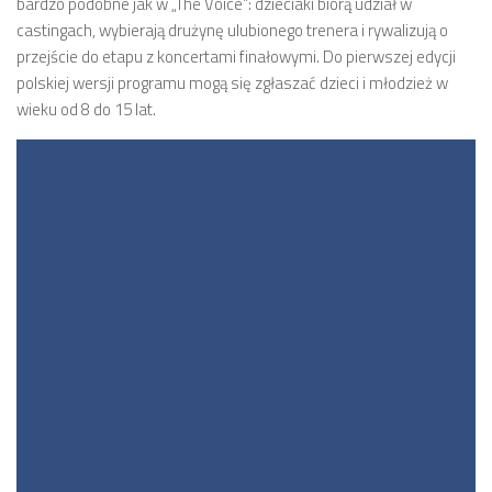
bardzo podobne jak w „The Voice”: dzieciaki biorą udział w
castingach, wybierają drużynę ulubionego trenera i rywalizują o
przejście do etapu z koncertami finałowymi. Do pierwszej edycji
polskiej wersji programu mogą się zgłaszać dzieci i młodzież w
wieku od 8 do 15 lat.