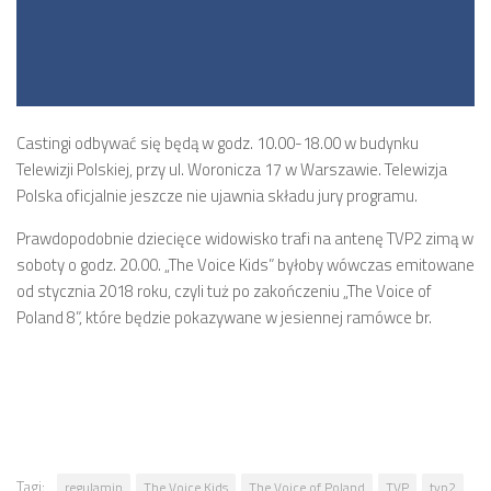
Castingi odbywać się będą w godz. 10.00-18.00 w budynku
Telewizji Polskiej, przy ul. Woronicza 17 w Warszawie. Telewizja
Polska oficjalnie jeszcze nie ujawnia składu jury programu.
Prawdopodobnie dziecięce widowisko trafi na antenę TVP2 zimą w
soboty o godz. 20.00. „The Voice Kids” byłoby wówczas emitowane
od stycznia 2018 roku, czyli tuż po zakończeniu „The Voice of
Poland 8”, które będzie pokazywane w jesiennej ramówce br.
Tagi:
regulamin
The Voice Kids
The Voice of Poland
TVP
tvp2