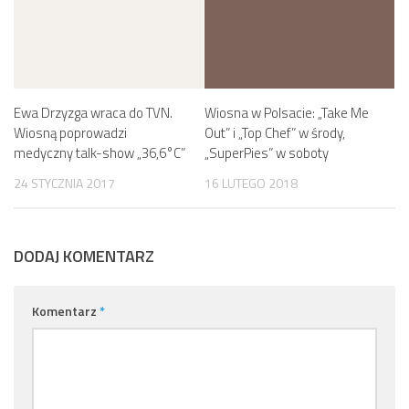
Ewa Drzyzga wraca do TVN.
Wiosna w Polsacie: „Take Me
Wiosną poprowadzi
Out” i „Top Chef” w środy,
medyczny talk-show „36,6°C”
„SuperPies” w soboty
24 STYCZNIA 2017
16 LUTEGO 2018
DODAJ KOMENTARZ
Komentarz
*