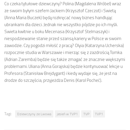
Co czeka tytułowe dziewczyny? Polina (Magdalena Wróbel) wraz
ze swoim byłym szefem Jackiem (Krzysztof Czeczot) i Swietą
(Anna Maria Buczek) będą rozkręcać nowy biznes handlując
ubrankami dla dzieci. Jednak nie wszystko pójdzie po ich myśli.
Swieta kwitnie u boku Mecenasa (Krzysztof Stelmaszyk) i
niespodziewanie stanie przed szansą kariery w Polsce w swoim
zawodzie. Czy pogodzi miłość z pracą? Olyia (Katarzyna Ucherska)
rozpocznie studia w Warszawie i mierząc się z zazdrością Tomka
(Adrian Zaremba) będzie się także zmagać ze znacznie większymi
problemami. Uliana (Anna Gorajska) będzie kontynuować lekcje u
Profesora (Stanisław Brejdygant) i kiedy wydaje się, że jest na
drodze do szczęścia, przyjeżdża Denis (Karol Pocheć).
Tagi:
Dziewczyny ze Lwowa
jesień w TVP1
TVP
TVP1