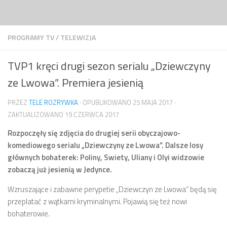
Przejdź do treści
PROGRAMY TV
/
TELEWIZJA
TVP1 kręci drugi sezon serialu „Dziewczyny
ze Lwowa”. Premiera jesienią
PRZEZ
TELE ROZRYWKA
· OPUBLIKOWANO
25 MAJA 2017
·
ZAKTUALIZOWANO
19 CZERWCA 2017
Rozpoczęły się zdjęcia do drugiej serii obyczajowo-
komediowego serialu „Dziewczyny ze Lwowa”. Dalsze losy
głównych bohaterek: Poliny, Swiety, Uliany i Olyi widzowie
zobaczą już jesienią w Jedynce.
Wzruszające i zabawne perypetie „Dziewczyn ze Lwowa” będą się
przeplatać z wątkami kryminalnymi. Pojawią się też nowi
bohaterowie.