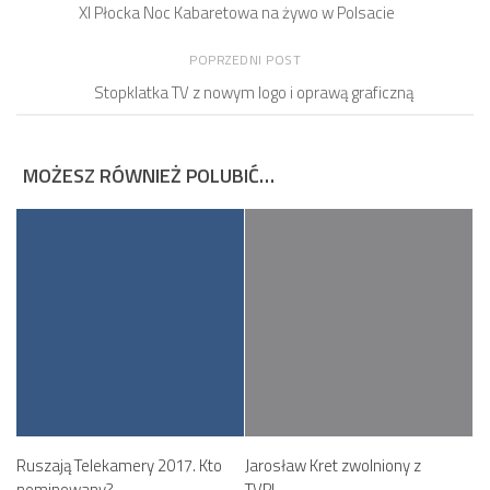
XI Płocka Noc Kabaretowa na żywo w Polsacie
POPRZEDNI POST
Stopklatka TV z nowym logo i oprawą graficzną
MOŻESZ RÓWNIEŻ POLUBIĆ…
Ruszają Telekamery 2017. Kto
Jarosław Kret zwolniony z
nominowany?
TVP!