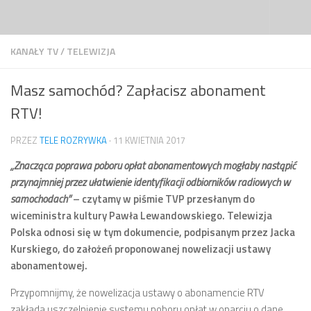
Przejdź do treści
KANAŁY TV
/
TELEWIZJA
Masz samochód? Zapłacisz abonament
RTV!
PRZEZ
TELE ROZRYWKA
·
11 KWIETNIA 2017
„Znacząca poprawa poboru opłat abonamentowych mogłaby nastąpić
przynajmniej przez ułatwienie identyfikacji odbiorników radiowych w
samochodach”
– czytamy w piśmie TVP przesłanym do
wiceministra kultury Pawła Lewandowskiego. Telewizja
Polska odnosi się w tym dokumencie, podpisanym przez Jacka
Kurskiego, do założeń proponowanej nowelizacji ustawy
abonamentowej.
Przypomnijmy, że nowelizacja ustawy o abonamencie RTV
zakłada uszczelnienie systemu poboru opłat w oparciu o dane