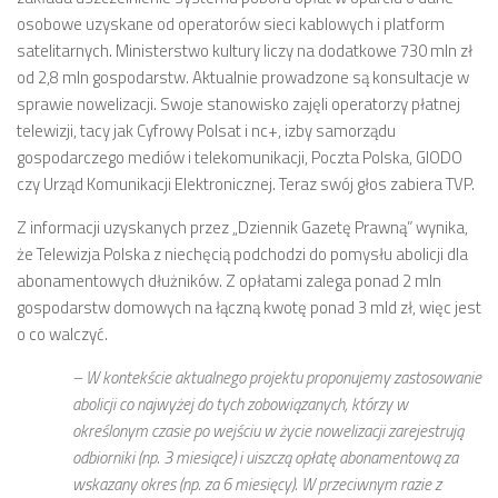
osobowe uzyskane od operatorów sieci kablowych i platform
satelitarnych. Ministerstwo kultury liczy na dodatkowe 730 mln zł
od 2,8 mln gospodarstw. Aktualnie prowadzone są konsultacje w
sprawie nowelizacji. Swoje stanowisko zajęli operatorzy płatnej
telewizji, tacy jak Cyfrowy Polsat i nc+, izby samorządu
gospodarczego mediów i telekomunikacji, Poczta Polska, GIODO
czy Urząd Komunikacji Elektronicznej. Teraz swój głos zabiera TVP.
Z informacji uzyskanych przez „Dziennik Gazetę Prawną” wynika,
że Telewizja Polska z niechęcią podchodzi do pomysłu abolicji dla
abonamentowych dłużników. Z opłatami zalega ponad 2 mln
gospodarstw domowych na łączną kwotę ponad 3 mld zł, więc jest
o co walczyć.
– W kontekście aktualnego projektu proponujemy zastosowanie
abolicji co najwyżej do tych zobowiązanych, którzy w
określonym czasie po wejściu w życie nowelizacji zarejestrują
odbiorniki (np. 3 miesiące) i uiszczą opłatę abonamentową za
wskazany okres (np. za 6 miesięcy). W przeciwnym razie z