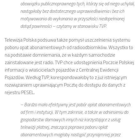
obowiązku publicznoprawnego tych, którzy się od niego uchylali,
nastąpiłoby bez dostatecznego usprawiedliwienia i bez ich
motywowania do wykonania w przyszłości niedopełnionej
dotąd powinności – czytamy w stanowisku TVP.
Telewizja Polska podsuwa także pomysł uszczelnienia systemu
poboru opat abonamentowych od radioodbiorników. Wszystko to
na podstawie domniemania, że w każdym samochodzie
zainstalowane jest radio. TVP chce udostępnienia Poczcie Polskiej
informacji o właścicielach pojazdów z Centralnej Ewidencji
Pojazdów. Według TVP, korespondowałoby to z już istniejącym
rozwiązaniem uprawniającym Pocztę do dostępu do danych z
rejestru PESEL.
– Bardzo mało efektywny jest pobór opłat abonamentowych
od firm i instytucji. W tym zakresie, a także w odniesieniu do
gospodarstw domowych innych niż korzystające z usług
telewizji płatnej, znacząca poprawa poboru opłat
abonamentowych mogłaby nastąpić przynajmniej przez