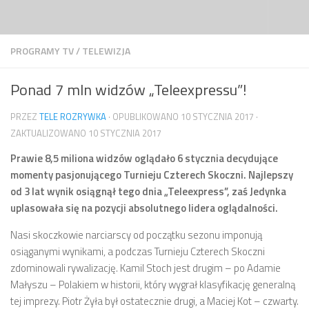
Przejdź do treści
PROGRAMY TV
/
TELEWIZJA
Ponad 7 mln widzów „Teleexpressu”!
PRZEZ
TELE ROZRYWKA
· OPUBLIKOWANO
10 STYCZNIA 2017
·
ZAKTUALIZOWANO
10 STYCZNIA 2017
Prawie 8,5 miliona widzów oglądało 6 stycznia decydujące
momenty pasjonującego Turnieju Czterech Skoczni. Najlepszy
od 3 lat wynik osiągnął tego dnia „Teleexpress”, zaś Jedynka
uplasowała się na pozycji absolutnego lidera oglądalności.
Nasi skoczkowie narciarscy od początku sezonu imponują
osiąganymi wynikami, a podczas Turnieju Czterech Skoczni
zdominowali rywalizację. Kamil Stoch jest drugim – po Adamie
Małyszu – Polakiem w historii, który wygrał klasyfikację generalną
tej imprezy. Piotr Żyła był ostatecznie drugi, a Maciej Kot – czwarty.