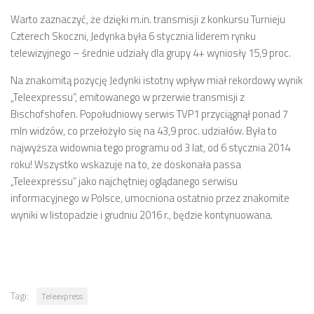
Warto zaznaczyć, że dzięki m.in. transmisji z konkursu Turnieju
Czterech Skoczni, Jedynka była 6 stycznia liderem rynku
telewizyjnego – średnie udziały dla grupy 4+ wyniosły 15,9 proc.
Na znakomitą pozycję Jedynki istotny wpływ miał rekordowy wynik
„Teleexpressu”, emitowanego w przerwie transmisji z
Bischofshofen. Popołudniowy serwis TVP1 przyciągnął ponad 7
mln widzów, co przełożyło się na 43,9 proc. udziałów. Była to
najwyższa widownia tego programu od 3 lat, od 6 stycznia 2014
roku! Wszystko wskazuje na to, że doskonała passa
„Teleexpressu” jako najchętniej oglądanego serwisu
informacyjnego w Polsce, umocniona ostatnio przez znakomite
wyniki w listopadzie i grudniu 2016 r., będzie kontynuowana.
Tagi:
Teleexpress