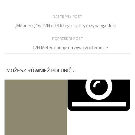
NASTĘPNY POST
„Milionerzy” w TVN od 9 lutego, cztery razy w tygodniu
POPRZEDNI POST
TVN Meteo nadaje na żywo w internecie
MOŻESZ RÓWNIEŻ POLUBIĆ…