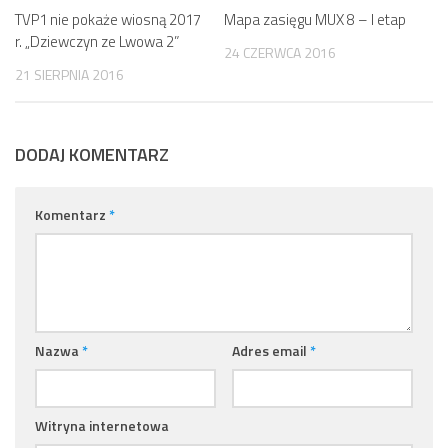
TVP1 nie pokaże wiosną 2017
Mapa zasięgu MUX 8 – I etap
r. „Dziewczyn ze Lwowa 2”
24 CZERWCA 2016
21 SIERPNIA 2016
DODAJ KOMENTARZ
Komentarz
*
Nazwa
*
Adres email
*
Witryna internetowa