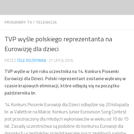
Przejdź do treści
PROGRAMY TV
/
TELEWIZJA
TVP wyśle polskiego reprezentanta na
Eurowizję dla dzieci
PRZEZ
TELE ROZRYWKA
·
27 LIPCA 2016
TVP wyśle w tym roku uczestnika na 14. Konkurs Piosenki
Eurowizji dla Dzieci. Polski reprezentant zostanie wybrany w
czasie krajowych eliminacji, które odbędą się na początku
października br.
14. Konkurs Piosenki Eurowizji dla Dzieci odbędzie się 20 listopada
br. w Vallettcie na Malcie. Konkurs Junior Eurovision Song Contest
jest przeznaczony dla młodych wykonawców w wieku od 10 do 15
lat. Zasady uczestnictwa są podobne do konkursu Eurowizji dla
dorosłych uczestników: przedstawiciele poszczególnych państw