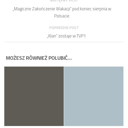
NASTĘPNY POST
„Magiczne Zakończenie Wakacji” pod koniec sierpnia w
Polsacie
POPRZEDNI POST
„Klan” zostaje w TVP1
MOŻESZ RÓWNIEŻ POLUBIĆ…