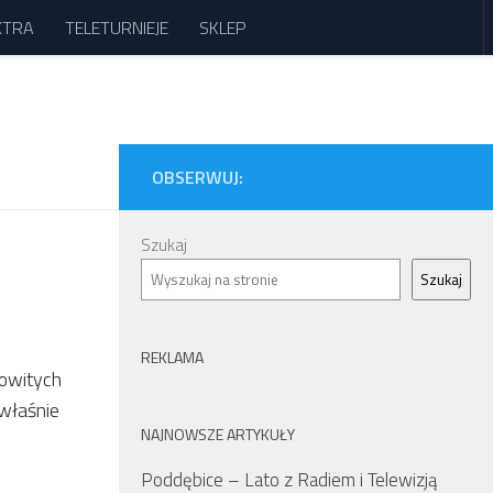
XTRA
TELETURNIEJE
SKLEP
OBSERWUJ:
Szukaj
Szukaj
REKLAMA
mowitych
 właśnie
NAJNOWSZE ARTYKUŁY
Poddębice – Lato z Radiem i Telewizją