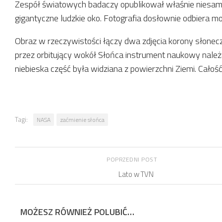
Zespół światowych badaczy opublikował właśnie niesamo
gigantyczne ludzkie oko. Fotografia dosłownie odbiera m
Obraz w rzeczywistości łączy dwa zdjęcia korony słonecz
przez orbitujący wokół Słońca instrument naukowy nale
niebieska część była widziana z powierzchni Ziemi. Cało
Tagi:
NASA
zaćmienie słońca
POPRZEDNI POST
Lato w TVN
MOŻESZ RÓWNIEŻ POLUBIĆ…