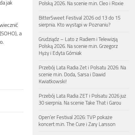
da jak
Polską 2026. Na scenie m.in. Cleo i Roxie
BitterSweet Festival 2026 od 13 do 15
uwiecznić
sierpnia. Kto wystąpi w Poznaniu?
 (SOHO), a
Grudziądz – Lato z Radiem i Telewizją
o.
Polską 2026. Na scenie m.in. Grzegorz
Hyży i Edyta Górniak
Przebój Lata Radia Zet i Polsatu 2026: Na
scenie m.in. Doda, Sarsa i Dawid
Kwiatkowski!
Przebój Lata Radia ZET i Polsatu 2026 już
30 sierpnia. Na scenie Take That i Garou
Open’er Festival 2026: TVP pokaże
koncert m.in. The Cure i Zary Larsson