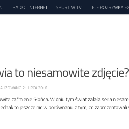
A
RADIO I INTERNET
SPORT W TV
TELE ROZRYWKA E
wia to niesamowite zdjęcie?
UALIZOWANO
21 LIPCA 2016
wite zaćmienie Słońca. W dniu tym świat zalała seria niesa
Jednak to jeszcze nic w porównaniu z tym, co zaprezentowali