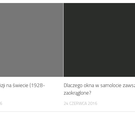
izji na świecie (1928-
Dlaczego okna w samolocie zaws
zaokrąglone?
16
24 CZERWCA 2016