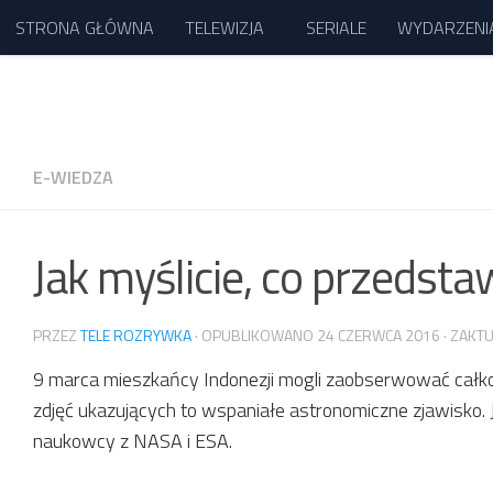
STRONA GŁÓWNA
TELEWIZJA
SERIALE
WYDARZENI
Przejdź do treści
E-WIEDZA
Jak myślicie, co przedsta
PRZEZ
TELE ROZRYWKA
· OPUBLIKOWANO
24 CZERWCA 2016
· ZAKT
9 marca mieszkańcy Indonezji mogli zaobserwować całko
zdjęć ukazujących to wspaniałe astronomiczne zjawisko. 
naukowcy z NASA i ESA.