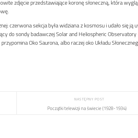
wite zdjęcie przedstawiające koronę słoneczną, która wyglą
owę.
nej: czerwona sekcja była widziana z kosmosu i udało się ją 
żący do sondy badawczej Solar and Heliospheric Observatory
ść przypomina Oko Saurona, albo raczej oko Układu Słoneczneg
NASTĘPNY POST
Początki telewizji na świecie (1928-1934)