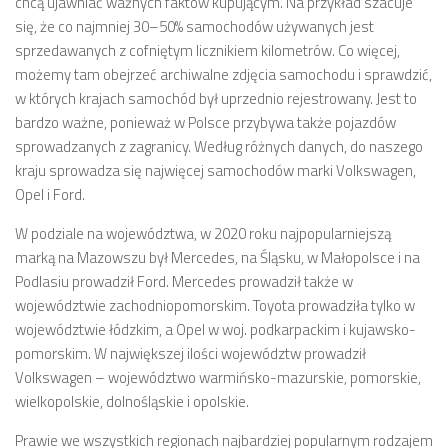
chcą ujawniać ważnych faktów kupującym. Na przykład szacuje
się, że co najmniej 30–50% samochodów używanych jest
sprzedawanych z cofniętym licznikiem kilometrów. Co więcej,
możemy tam obejrzeć archiwalne zdjęcia samochodu i sprawdzić,
w których krajach samochód był uprzednio rejestrowany. Jest to
bardzo ważne, ponieważ w Polsce przybywa także pojazdów
sprowadzanych z zagranicy. Według różnych danych, do naszego
kraju sprowadza się najwięcej samochodów marki Volkswagen,
Opel i Ford.
W podziale na województwa, w 2020 roku najpopularniejszą
marką na Mazowszu był Mercedes, na Śląsku, w Małopolsce i na
Podlasiu prowadził Ford. Mercedes prowadził także w
województwie zachodniopomorskim. Toyota prowadziła tylko w
województwie łódzkim, a Opel w woj. podkarpackim i kujawsko-
pomorskim. W największej ilości województw prowadził
Volkswagen – województwo warmińsko-mazurskie, pomorskie,
wielkopolskie, dolnośląskie i opolskie.
Prawie we wszystkich regionach najbardziej popularnym rodzajem