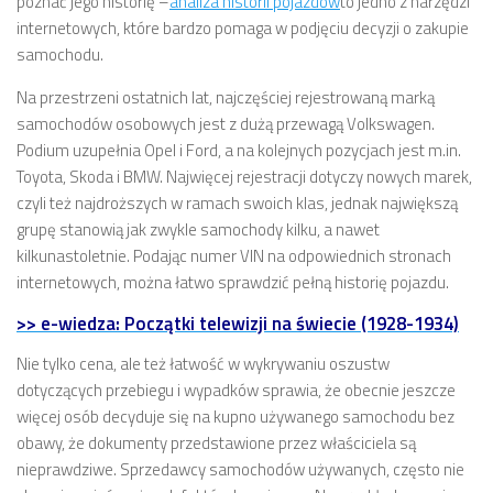
poznać jego historię –
analiza historii pojazdów
to jedno z narzędzi
internetowych, które bardzo pomaga w podjęciu decyzji o zakupie
samochodu.
Na przestrzeni ostatnich lat, najczęściej rejestrowaną marką
samochodów osobowych jest z dużą przewagą Volkswagen.
Podium uzupełnia Opel i Ford, a na kolejnych pozycjach jest m.in.
Toyota, Skoda i BMW. Najwięcej rejestracji dotyczy nowych marek,
czyli też najdroższych w ramach swoich klas, jednak największą
grupę stanowią jak zwykle samochody kilku, a nawet
kilkunastoletnie. Podając numer VIN na odpowiednich stronach
internetowych, można łatwo sprawdzić pełną historię pojazdu.
>> e-wiedza: Początki telewizji na świecie (1928-1934)
Nie tylko cena, ale też łatwość w wykrywaniu oszustw
dotyczących przebiegu i wypadków sprawia, że obecnie jeszcze
więcej osób decyduje się na kupno używanego samochodu bez
obawy, że dokumenty przedstawione przez właściciela są
nieprawdziwe. Sprzedawcy samochodów używanych, często nie