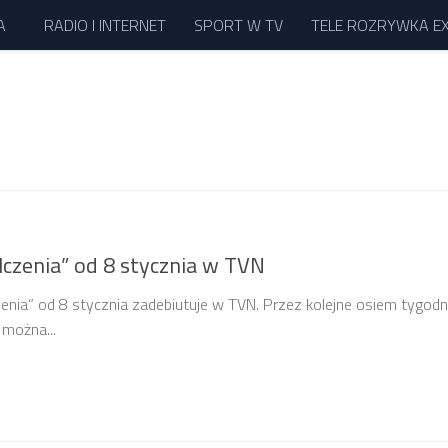
A
RADIO I INTERNET
SPORT W TV
TELE ROZRYWKA E
czenia” od 8 stycznia w TVN
enia” od 8 stycznia zadebiutuje w TVN. Przez kolejne osiem tygodn
 można...