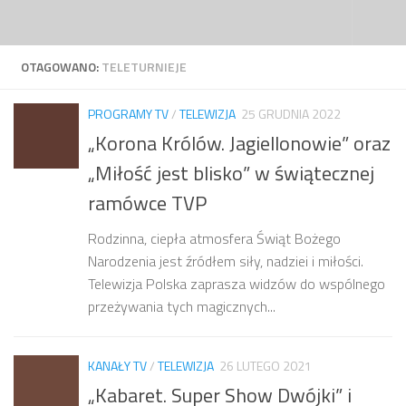
Przejdź do treści
OTAGOWANO:
TELETURNIEJE
PROGRAMY TV
/
TELEWIZJA
25 GRUDNIA 2022
„Korona Królów. Jagiellonowie” oraz
„Miłość jest blisko” w świątecznej
ramówce TVP
Rodzinna, ciepła atmosfera Świąt Bożego
Narodzenia jest źródłem siły, nadziei i miłości.
Telewizja Polska zaprasza widzów do wspólnego
przeżywania tych magicznych...
KANAŁY TV
/
TELEWIZJA
26 LUTEGO 2021
„Kabaret. Super Show Dwójki” i