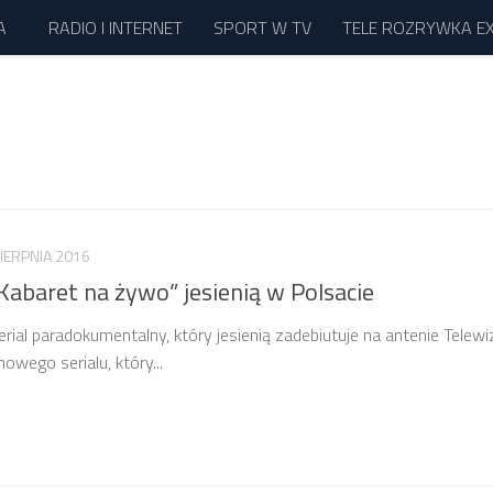
A
RADIO I INTERNET
SPORT W TV
TELE ROZRYWKA E
SIERPNIA 2016
„Kabaret na żywo” jesienią w Polsacie
ial paradokumentalny, który jesienią zadebiutuje na antenie Telewiz
owego serialu, który...