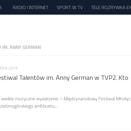
A
RADIO I INTERNET
SPORT W TV
TELE ROZRYWKA E
 IM. ANNY GERMAN
LIPCA 2019
stiwal Talentów im. Anny German w TVP2. Kto
P2 wielkie muzyczne wydarzenie – Międzynarodowy Festiwal Młody
zielonogórskiego amfiteatru...