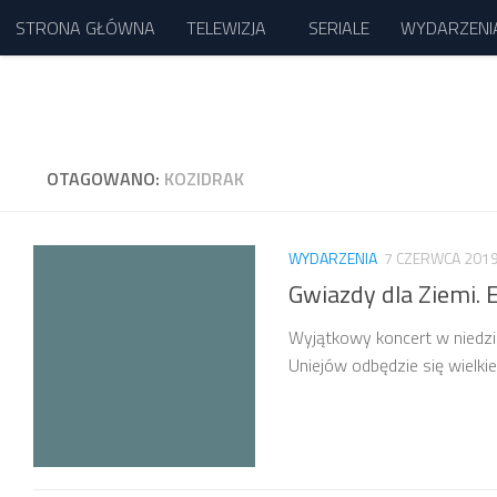
STRONA GŁÓWNA
TELEWIZJA
SERIALE
WYDARZENI
Przejdź do treści
OTAGOWANO:
KOZIDRAK
WYDARZENIA
7 CZERWCA 201
Gwiazdy dla Ziemi. 
Wyjątkowy koncert w niedzi
Uniejów odbędzie się wielki