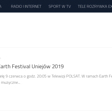
A
RADIO I INTERNET
SPORT W TV
TELE ROZRYWKA E
9
Earth Festival Uniejów 2019
elę 9 czerwca o godz. 20:05 w Telewizji POLSAT. W ramach Earth Fe
e muzyczne...