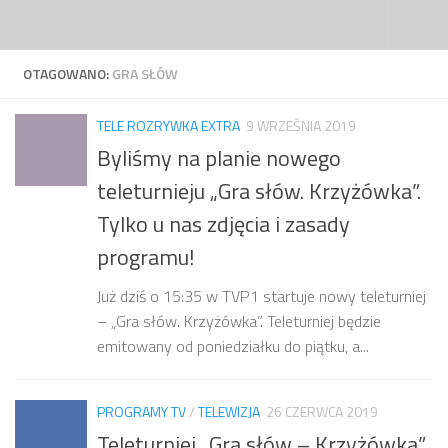
Przejdź do treści
OTAGOWANO:
GRA SŁÓW
TELE ROZRYWKA EXTRA
9 WRZEŚNIA 2019
Byliśmy na planie nowego
teleturnieju „Gra słów. Krzyżówka”.
Tylko u nas zdjęcia i zasady
programu!
Już dziś o 15:35 w TVP1 startuje nowy teleturniej
– „Gra słów. Krzyżówka”. Teleturniej będzie
emitowany od poniedziałku do piątku, a...
PROGRAMY TV
/
TELEWIZJA
26 CZERWCA 2019
Teleturniej „Gra słów – Krzyżówka”