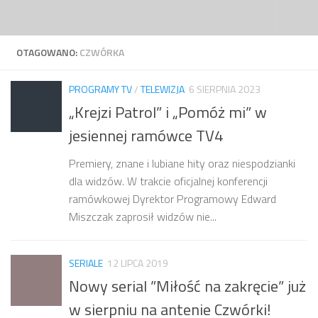
Przejdź do treści
OTAGOWANO:
CZWÓRKA
PROGRAMY TV
/
TELEWIZJA
6 SIERPNIA 2023
„Krejzi Patrol” i „Pomóż mi” w
jesiennej ramówce TV4
Premiery, znane i lubiane hity oraz niespodzianki
dla widzów. W trakcie oficjalnej konferencji
ramówkowej Dyrektor Programowy Edward
Miszczak zaprosił widzów nie...
SERIALE
12 LIPCA 2019
Nowy serial ”Miłość na zakręcie” już
w sierpniu na antenie Czwórki!