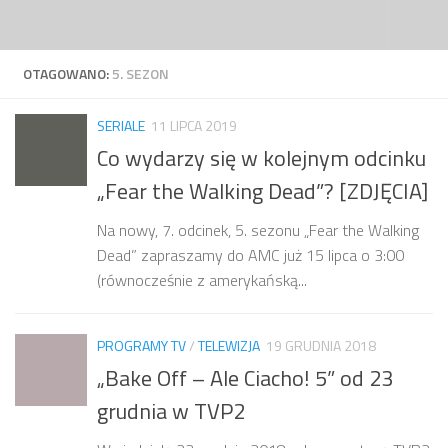
Przejdź do treści
OTAGOWANO:
5. SEZON
SERIALE
11 LIPCA 2019
Co wydarzy się w kolejnym odcinku
„Fear the Walking Dead”? [ZDJĘCIA]
Na nowy, 7. odcinek, 5. sezonu „Fear the Walking
Dead” zapraszamy do AMC już 15 lipca o 3:00
(równocześnie z amerykańską...
PROGRAMY TV
/
TELEWIZJA
19 GRUDNIA 2018
„Bake Off – Ale Ciacho! 5” od 23
grudnia w TVP2