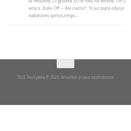
W niedzielę 23 grudnia 2018 roku na antenę TVP2
wraca „Bake Off – Ale ciacho!”. To już piąta edycja
najbardziej apetycznego...
TELE Rozrywka © 2026. Wszelkie prawa zastrzeżone