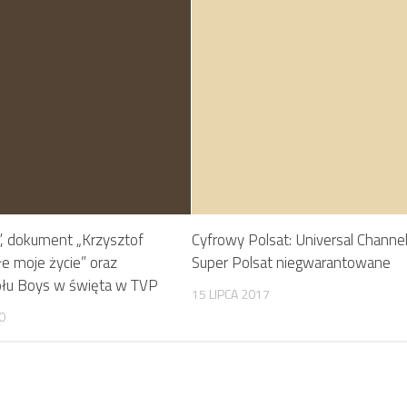
a”, dokument „Krzysztof
Cyfrowy Polsat: Universal Channel
e moje życie” oraz
Super Polsat niegwarantowane
połu Boys w święta w TVP
15 LIPCA 2017
0