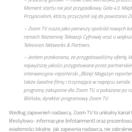
Moment startu nie jest przypadkowy. Gala 43. Mię
Przyjaciołom, którzy przyczynili się do powstania
– Zoom TV rusza jako pierwszy spośród nowych ka
ramach Naziemnej Telewizji Cyfrowej oraz u więks
Television Networks & Partners.
– Jestem przekonana, że przygotowaliśmy ofertę, 
najwyższej jakości przygotowane przez partnerskie
interwencyjno-reporterski „Bliżej! Magazyn repor
także świetne filmy i trzymające w napięciu seriale
programy zakupione dla Zoom TV, a pokazane po raz
Bilińska, dyrektor programowy Zoom TV.
Według zapewnień nadawcy, Zoom TV to unikalny kanał tel
lifestylowo- informacyjne (infotainment) oraz prezentowa
wiadomości lokalne. Jak zapewnia nadawca, nie zabrakn