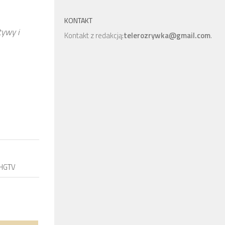
KONTAKT
tywy i
Kontakt z redakcją:
telerozrywka@gmail.com
.
 HGTV