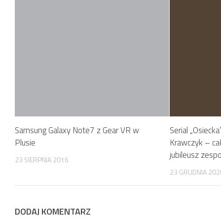
Samsung Galaxy Note7 z Gear VR w
Serial „Osieck
Plusie
Krawczyk – cał
jubileusz zes
23 SIERPNIA 2016
23 GRUDNIA 202
DODAJ KOMENTARZ