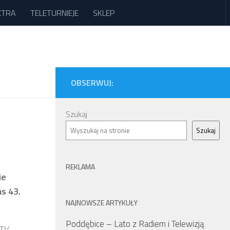
XTRA
TELETURNIEJE
SKLEP
OBSERWUJ:
Szukaj
Szukaj
REKLAMA
ie
s 43.
NAJNOWSZE ARTYKUŁY
Poddębice – Lato z Radiem i Telewizją
TV. –