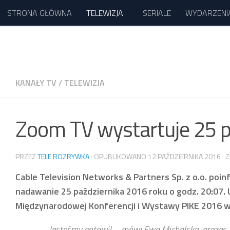
STRONA GŁÓWNA
TELEWIZJA
SERIALE
WYDARZENI
Przejdź do treści
KANAŁY TV
/
TELEWIZJA
Zoom TV wystartuje 25 p
PRZEZ
TELE ROZRYWKA
· OPUBLIKOWANO
12 PAŹDZIERNIKA 2016
· 
Cable Television Networks & Partners Sp. z o.o. po
nadawanie 25 października 2016 roku o godz. 20:07. 
Międzynarodowej Konferencji i Wystawy PIKE 2016 w
– Jesteśmy gotowi! – mówi Ewa Michalska, prezes 