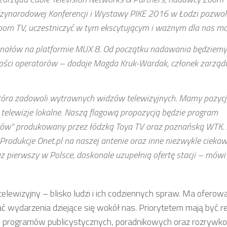
dzynarodowej Konferencji i Wystawy PIKE 2016 w Łodzi pozwo
 Zoom TV, uczestniczyć w tym ekscytującym i ważnym dla nas m
nałów na platformie MUX 8. Od początku nadawania będziemy
zości operatorów – dodaje Magda Kruk-Wardak, członek zarząd
która zadowoli wytrawnych widzów telewizyjnych. Mamy pozycj
 telewizje lokalne. Naszą flagową propozycją będzie program
terów” produkowany przez łódzką Toya TV oraz poznańską WTK
. Produkcje Onet.pl na naszej antenie oraz inne niezwykle cieka
 pierwszy w Polsce, doskonale uzupełnią ofertę stacji – mówi
ewizyjny – blisko ludzi i ich codziennych spraw. Ma oferowa
ć wydarzenia dziejące się wokół nas. Priorytetem mają być re
ie programów publicystycznych, poradnikowych oraz rozrywk