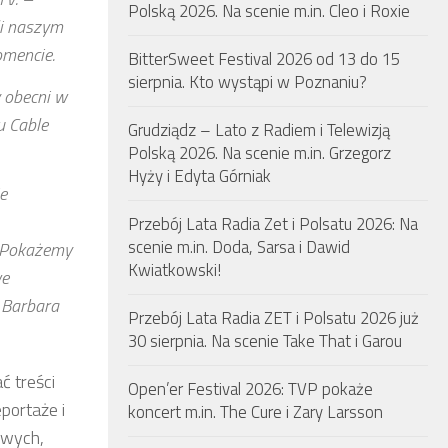
Polską 2026. Na scenie m.in. Cleo i Roxie
li naszym
omencie.
BitterSweet Festival 2026 od 13 do 15
sierpnia. Kto wystąpi w Poznaniu?
 obecni w
u Cable
Grudziądz – Lato z Radiem i Telewizją
Polską 2026. Na scenie m.in. Grzegorz
Hyży i Edyta Górniak
e
Przebój Lata Radia Zet i Polsatu 2026: Na
scenie m.in. Doda, Sarsa i Dawid
. Pokażemy
Kwiatkowski!
we
 Barbara
Przebój Lata Radia ZET i Polsatu 2026 już
30 sierpnia. Na scenie Take That i Garou
ć treści
Open’er Festival 2026: TVP pokaże
portaże i
koncert m.in. The Cure i Zary Larsson
owych,