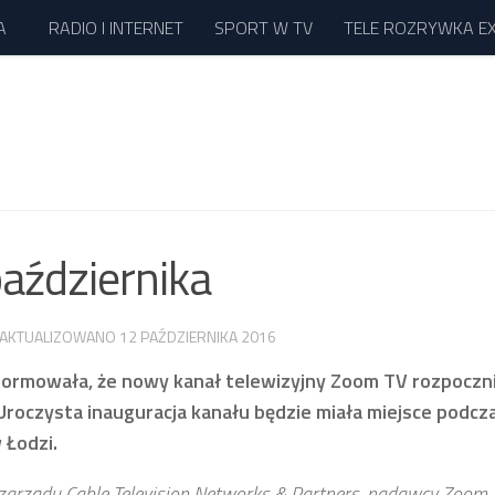
A
RADIO I INTERNET
SPORT W TV
TELE ROZRYWKA E
aździernika
ZAKTUALIZOWANO
12 PAŹDZIERNIKA 2016
informowała, że nowy kanał telewizyjny Zoom TV rozpoczn
Uroczysta inauguracja kanału będzie miała miejsce podcza
 Łodzi.
zarządu Cable Television Networks & Partners, nadawcy Zoom 