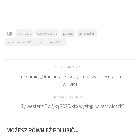
Tagi:
koncert
kto wystąpi?
polsat
Sylwester
Sylwestrowa Moc Przebojów 2025
NASTĘPNY POST
Teleturniej „Omnibus – szybcy i mądrzy” od 3 marca
w TVP1
POPRZEDNI POST
Sylwester z Dwójką 2025: kto wystąpi w Katowicach?
MOŻESZ RÓWNIEŻ POLUBIĆ…