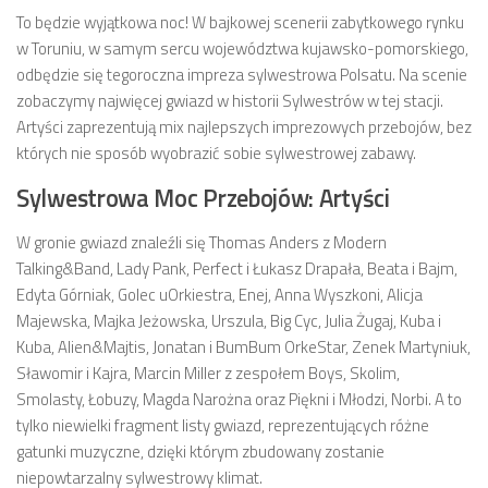
To będzie wyjątkowa noc! W bajkowej scenerii zabytkowego rynku
w Toruniu, w samym sercu województwa kujawsko-pomorskiego,
odbędzie się tegoroczna impreza sylwestrowa Polsatu. Na scenie
zobaczymy najwięcej gwiazd w historii Sylwestrów w tej stacji.
Artyści zaprezentują mix najlepszych imprezowych przebojów, bez
których nie sposób wyobrazić sobie sylwestrowej zabawy.
Sylwestrowa Moc Przebojów: Artyści
W gronie gwiazd znaleźli się Thomas Anders z Modern
Talking&Band, Lady Pank, Perfect i Łukasz Drapała, Beata i Bajm,
Edyta Górniak, Golec uOrkiestra, Enej, Anna Wyszkoni, Alicja
Majewska, Majka Jeżowska, Urszula, Big Cyc, Julia Żugaj, Kuba i
Kuba, Alien&Majtis, Jonatan i BumBum OrkeStar, Zenek Martyniuk,
Sławomir i Kajra, Marcin Miller z zespołem Boys, Skolim,
Smolasty, Łobuzy, Magda Narożna oraz Piękni i Młodzi, Norbi. A to
tylko niewielki fragment listy gwiazd, reprezentujących różne
gatunki muzyczne, dzięki którym zbudowany zostanie
niepowtarzalny sylwestrowy klimat.