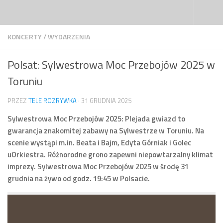
Przejdź do treści
KONCERTY
/
WYDARZENIA
Polsat: Sylwestrowa Moc Przebojów 2025 w
Toruniu
PRZEZ
TELE ROZRYWKA
·
31 GRUDNIA 2025
Sylwestrowa Moc Przebojów 2025: Plejada gwiazd to
gwarancja znakomitej zabawy na Sylwestrze w Toruniu. Na
scenie wystąpi m.in. Beata i Bajm, Edyta Górniak i Golec
uOrkiestra. Różnorodne grono zapewni niepowtarzalny klimat
imprezy. Sylwestrowa Moc Przebojów 2025 w środę 31
grudnia na żywo od godz. 19:45 w Polsacie.