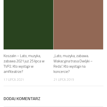
Koszalin – Lato, muzyka,
„Lato, muzyka, zabawa.
zabawa 2021 już 25 lipca w
Wakacyjna trasa Dwójki –
TVP2. Kto wystąpi w
Reda”. Kto wystąpi na
amfiteatrze?
koncercie?
17 LIPCA 2021
21 LIPCA 2019
DODAJ KOMENTARZ