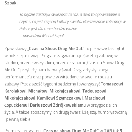
Szpak.
To będzie zastrzyk świeżości to raz, a dwa to opowiadanie o
czymś, co jest częścią kultury świata. Rozszerzanie tolerancji w
Polsce jest dla mnie bardzo ważne
– powiedział Michał Szpak
Zjawiskowy „
Czas na Show. Drag Me Out
”, to pierwszy taki tytuł
w polskiej telewizji. Program zagwarantuje świetną zabawę w
studio i, przede wszystkim, przed ekranami.„Czas na Show. Drag
Me Out” przybliży nam barwny świat Drag, artystycznego
performance’u oraz porwie w wir jedynej w swoim rodzaju
zabawy. Przez sześć tygodni będziemy towarzyszyć
Tomaszowi
Karolakowi
,
Michałowi Mikołajczakowi
,
Tadeuszowi
Mikołajczakowi
,
Kamilowi Szymczakowi
,
Marcinowi
Łopuckiemu
i
Dariuszowi Zdrójkowskiemu
w przygodzie ich
życia. A także zobaczymy ich drugą twarz. Lżejszą, humorystyczną
i pewną siebie.
Premiera programu
„Czas na show. Drag Me Out”
w
TVN już 5