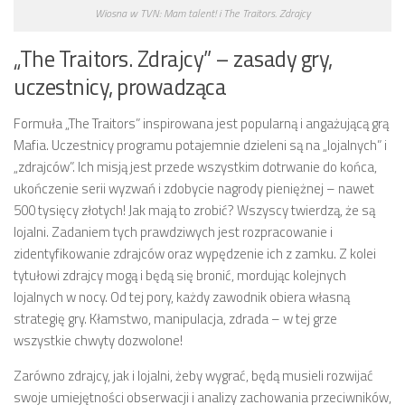
Wiosna w TVN: Mam talent! i The Traitors. Zdrajcy
„The Traitors. Zdrajcy” – zasady gry,
uczestnicy, prowadząca
Formuła „The Traitors” inspirowana jest popularną i angażującą grą
Mafia. Uczestnicy programu potajemnie dzieleni są na „lojalnych” i
„zdrajców”. Ich misją jest przede wszystkim dotrwanie do końca,
ukończenie serii wyzwań i zdobycie nagrody pieniężnej – nawet
500 tysięcy złotych! Jak mają to zrobić? Wszyscy twierdzą, że są
lojalni. Zadaniem tych prawdziwych jest rozpracowanie i
zidentyfikowanie zdrajców oraz wypędzenie ich z zamku. Z kolei
tytułowi zdrajcy mogą i będą się bronić, mordując kolejnych
lojalnych w nocy. Od tej pory, każdy zawodnik obiera własną
strategię gry. Kłamstwo, manipulacja, zdrada – w tej grze
wszystkie chwyty dozwolone!
Zarówno zdrajcy, jak i lojalni, żeby wygrać, będą musieli rozwijać
swoje umiejętności obserwacji i analizy zachowania przeciwników,