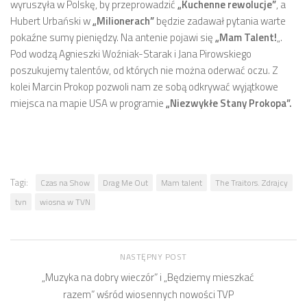
wyruszyła w Polskę, by przeprowadzić
„Kuchenne rewolucje”
, a
Hubert Urbański w
„Milionerach”
będzie zadawał pytania warte
pokaźne sumy pieniędzy. Na antenie pojawi się
„Mam Talent!
„.
Pod wodzą Agnieszki Woźniak-Starak i Jana Pirowskiego
poszukujemy talentów, od których nie można oderwać oczu. Z
kolei Marcin Prokop pozwoli nam ze sobą odkrywać wyjątkowe
miejsca na mapie USA w programie
„Niezwykłe Stany Prokopa”.
Tagi:
Czas na Show
Drag Me Out
Mam talent
The Traitors. Zdrajcy
tvn
wiosna w TVN
NASTĘPNY POST
„Muzyka na dobry wieczór” i „Będziemy mieszkać
razem” wśród wiosennych nowości TVP