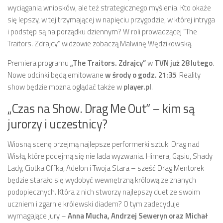
wyciągania wniosków, ale też strategicznego myślenia. Kto okaże
się lepszy, w tej trzymającej w napięciu przygodzie, w której intryga
i podstęp są na porządku dziennym? W roli prowadzącej “The
Traitors. Zdrajcy” widzowie zobaczą Malwinę Wędzikowską.
Premiera programu
„The Traitors. Zdrajcy”
w
TVN już 28 lutego
.
Nowe odcinki będą emitowane
w środy o godz. 21:35
. Reality
show będzie można oglądać także w
player.pl
.
„Czas na Show. Drag Me Out” – kim są
jurorzy i uczestnicy?
Wiosną scenę przejmą najlepsze performerki sztuki Drag nad
Wisłą, które podejmą się nie lada wyzwania. Himera, Gąsiu, Shady
Lady, Ciotka Offka, Adelon i Twoja Stara – sześć Drag Mentorek
będzie starało się wydobyć wewnętrzną królową ze znanych
podopiecznych. Która z nich stworzy najlepszy duet ze swoim
uczniem i zgarnie królewski diadem? O tym zadecyduje
wymagające jury –
Anna Mucha, Andrzej Seweryn oraz Michał