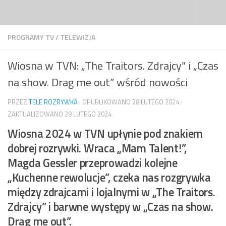
Przejdź do treści
PROGRAMY TV
/
TELEWIZJA
Wiosna w TVN: „The Traitors. Zdrajcy” i „Czas
na show. Drag me out” wśród nowości
PRZEZ
TELE ROZRYWKA
· OPUBLIKOWANO
28 LUTEGO 2024
·
ZAKTUALIZOWANO
28 LUTEGO 2024
Wiosna 2024 w TVN upłynie pod znakiem
dobrej rozrywki. Wraca „Mam Talent!”,
Magda Gessler przeprowadzi kolejne
„Kuchenne rewolucje”, czeka nas rozgrywka
między zdrajcami i lojalnymi w „The Traitors.
Zdrajcy” i barwne występy w „Czas na show.
Drag me out”.