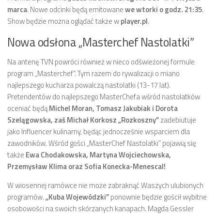
marca
. Nowe odcinki będą emitowane
we wtorki o godz. 21:35
.
Show będzie można oglądać także w
player.pl
.
Nowa odsłona „Masterchef Nastolatki”
Na antenę TVN powróci również w nieco odświeżonej formule
program „Masterchef”. Tym razem do rywalizacji o miano
najlepszego kucharza powalczą nastolatki (13-17 lat).
Pretendentów do najlepszego MasterChefa wśród nastolatków
oceniać będą
Michel Moran, Tomasz Jakubiak i Dorota
Szelągowska, zaś Michał Korkosz „Rozkoszny”
zadebiutuje
jako Influencer kulinarny, będąc jednocześnie wsparciem dla
zawodników. Wśród gości „MasterChef Nastolatki” pojawią się
także
Ewa Chodakowska, Martyna Wojciechowska,
Przemysław Klima oraz Sofia Konecka-Menescal!
W wiosennej ramówce nie może zabraknąć Waszych ulubionych
programów.
„Kuba Wojewódzki”
ponownie będzie gościł wybitne
osobowości na swoich skórzanych kanapach. Magda Gessler