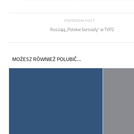
POPRZEDNI POST
Ruszają „Polskie biesiady” w TVP2
MOŻESZ RÓWNIEŻ POLUBIĆ…