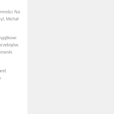
enności. Na
yl, Michał
wyjątkowi
przebojów.
kowski.
ret
y