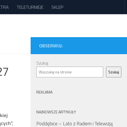
XTRA
TELETURNIEJE
SKLEP
OBSERWUJ:
Szukaj
27
Szukaj
REKLAMA
NAJNOWSZE ARTYKUŁY
kiej
cych”,
Poddębice – Lato z Radiem i Telewizją