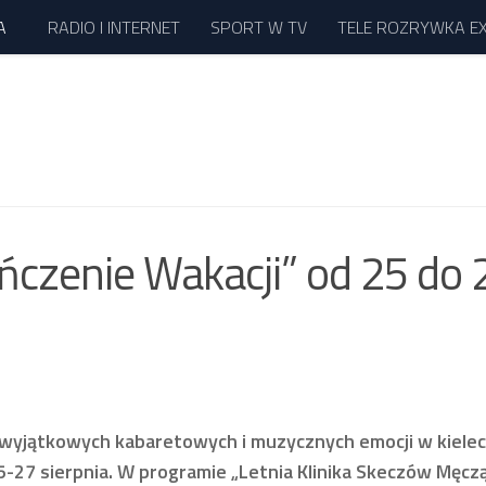
A
RADIO I INTERNET
SPORT W TV
TELE ROZRYWKA E
ńczenie Wakacji” od 25 do 
 wyjątkowych kabaretowych i muzycznych emocji w kielec
5-27 sierpnia. W programie „Letnia Klinika Skeczów Męczą