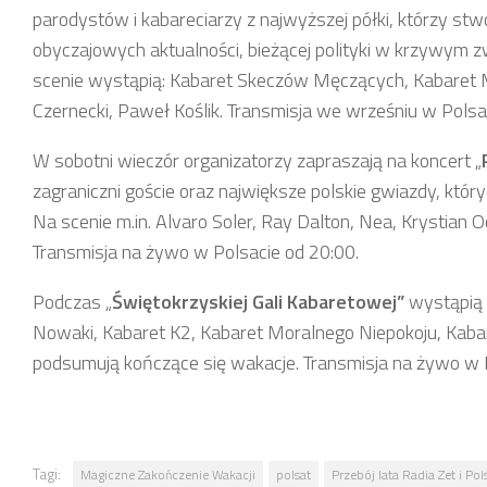
parodystów i kabareciarzy z najwyższej półki, którzy stw
obyczajowych aktualności, bieżącej polityki w krzywym 
scenie wystąpią: Kabaret Skeczów Męczących, Kabaret M
Czernecki, Paweł Koślik. Transmisja we wrześniu w Polsa
W sobotni wieczór organizatorzy zapraszają na koncert „
zagraniczni goście oraz największe polskie gwiazdy, któr
Na scenie m.in. Alvaro Soler, Ray Dalton, Nea, Krystian
Transmisja na żywo w Polsacie od 20:00.
Podczas „
Świętokrzyskiej Gali Kabaretowej”
wystąpią 
Nowaki, Kabaret K2, Kabaret Moralnego Niepokoju, Kaba
podsumują kończące się wakacje. Transmisja na żywo w P
Tagi:
Magiczne Zakończenie Wakacji
polsat
Przebój lata Radia Zet i Pol