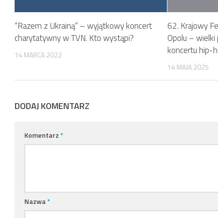
“Razem z Ukrainą” – wyjątkowy koncert
62. Krajowy Fe
charytatywny w TVN. Kto wystąpi?
Opolu – wielki
koncertu hip
14 MARCA 2022
14 MAJA 2025
DODAJ KOMENTARZ
Komentarz
*
Nazwa
*