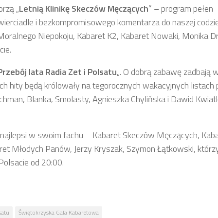
orzą „
Letnią Klinikę Skeczów Męczących
” – program pełen
zwierciadle i bezkompromisowego komentarza do naszej codzi
oralnego Niepokoju, Kabaret K2, Kabaret Nowaki, Monika Dr
cie.
Przebój lata Radia Zet i Polsatu
„. O dobrą zabawę zadbają 
ych hity będą królowały na tegorocznych wakacyjnych listach 
 Ochman, Blanka, Smolasty, Agnieszka Chylińska i Dawid Kwiat
najlepsi w swoim fachu – Kabaret Skeczów Męczących, Kaba
ret Młodych Panów, Jerzy Kryszak, Szymon Łątkowski, którz
olsacie od 20:00.
satu
Świętokrzyska Gala Kabaretowa