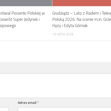
stiwal Piosenki Polskiej w
Grudziądz – Lato z Radiem i Telew
 powrót Super Jedynek i
Polską 2026. Na scenie m.in. Grz
-hopowego
Hyży i Edyta Górniak
19 LIPCA 2026
Adres email
*