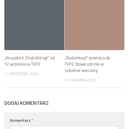
„Krucjata II. Znak bliźniąt” od
„Rodzinka.pl” powraca do
12 września w TVP2
TVP2. Nowe odcinki w
sobotnie wieczory
12 WRZEŚNIA 2024
16 SIERPNIA 2025
DODAJ KOMENTARZ
Komentarz
*