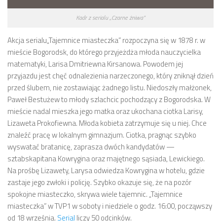
Kadr z serialu „Czarne żniwa”
Akcja serialu
„Tajemnice miasteczka”
rozpoczyna się w 1878 r. w
mieście Bogorodsk, do którego przyjeżdża młoda nauczycielka
matematyki, Larisa Dmitriewna Kirsanowa. Powodem jej
przyjazdu jest chęć odnalezienia narzeczonego, który zniknął dzień
przed ślubem, nie zostawiając żadnego listu. Niedoszły małżonek,
Paweł Bestużew to młody szlachcic pochodzący z Bogorodska. W
mieście nadal mieszka jego matka oraz ukochana ciotka Larisy,
Lizaweta Prokofiewna. Młoda kobieta zatrzymuje się u niej. Chce
znaleźć pracę w lokalnym gimnazjum. Ciotka, pragnąc szybko
wyswatać bratanicę, zaprasza dwóch kandydatów —
sztabskapitana Kowrygina oraz majętnego sąsiada, Lewickiego.
Na prośbę Lizawety, Larysa odwiedza Kowrygina w hotelu, gdzie
zastaje jego zwłoki i policję. Szybko okazuje się, że na pozór
spokojne miasteczko, skrywa wiele tajemnic.
„Tajemnice
miasteczka” w TVP1 w soboty i niedziele o godz. 16:00, począwszy
od 18 września.
Serial
liczy 50 odcinków.