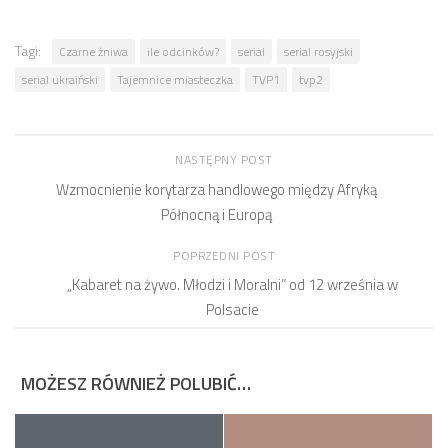
Tagi:
Czarne żniwa
ile odcinków?
serial
serial rosyjski
serial ukraiński
Tajemnice miasteczka
TVP1
tvp2
NASTĘPNY POST
Wzmocnienie korytarza handlowego między Afryką
Północną i Europą
POPRZEDNI POST
„Kabaret na żywo. Młodzi i Moralni” od 12 września w
Polsacie
MOŻESZ RÓWNIEŻ POLUBIĆ…