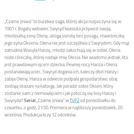
„Czarne żniwa”
to burzliwa saga, której akcja rozpoczyna się w
1901 r. Bogaty wdowiec Swyryd Iwasiuta przywozi swoją
młodziutką żonę Ołenę, ubogą sierotę bez posagu, rówieśniczkę
jego syna Oksena. Ołena nie jest szczęśliwa z Swyrydem. Gdy mąż
zatrudnia Wasyla Hanżę, młodzi zakochują się w sobie. Ołena
rodzi córeczkę, której nadaje imię Ołesia. Nie wiadomo jednak, kto
jest prawdziwym ojcem dziecka. Pewnej nocy Hanża i Ołena
postanawiają uciec. Swyryd dogania ich, kaleczy dłoń Hanży i
zabija Ołenę. Hanża w odwecie podpala gospodarstwo, obaj
zostają skazani na katorgę. Jak poradzi sobie Oksen, który
zostanie sam z niemowlęciem i jak potoczą się losy Hanży i
Swyryda?
Serial
„Czarne żniwa” w
TVP2
od poniedziałku do
czwartku, o godz. 21:50. Premiera w najbliższy poniedziałek, 20
września. Produkcja liczy 12 odcinków.