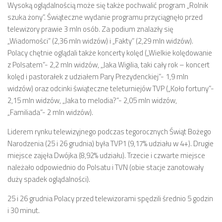
Wysoką oglądalnością może się także pochwalić program „Rolnik
szuka żony”. Świąteczne wydanie programu przyciągnęło przed
telewizory prawie 3 mln osób. Za podium znalazły się
„Wiadomości” (2,36 mln widzów) i „Fakty” (2,29 mln widzów).
Polacy chętnie oglądali także koncerty kolęd („Wielkie kolędowanie
z Polsatem”- 2,2 mln widzów, „Jaka Wigilia, taki cały rok – koncert
kolęd i pastorałek z udziałem Pary Prezydenckiej”- 1,9 mln
widzów) oraz odcinki świąteczne teleturniejów TVP („Koło fortuny”-
2,15 mln widzów, „Jaka to melodia?”- 2,05 mln widzów,
„Familiada”- 2 mln widzów).
Liderem rynku telewizyjnego podczas tegorocznych Świąt Bożego
Narodzenia (25 i 26 grudnia) była TVP1 (9,17% udziału w 4+). Drugie
miejsce zajęła Dwójka (8,92% udziału). Trzecie i czwarte miejsce
należało odpowiednio do Polsatu i TVN (obie stacje zanotowały
duży spadek oglądalności).
25 i 26 grudnia Polacy przed telewizorami spędzili średnio 5 godzin
i 30 minut.