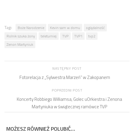
Tagi:
Boże Narodzenie
Kevin sam w domu
oglądalność
Rolnik szuka żony
teleturniej
TVP
TVP1
tvp2
Zenon Martyniuk
NASTĘPNY POST
Fotorelacja z „Sylwestra Marzeń” w Zakopanem
POPRZEDNI POST
Koncerty Robbiego Williamsa, Golec uOrkiestra i Zenona
Martyniuka w świątecznej ramówce TVP
MOŻESZ RÓWNIEŻ POLUBIĆ…