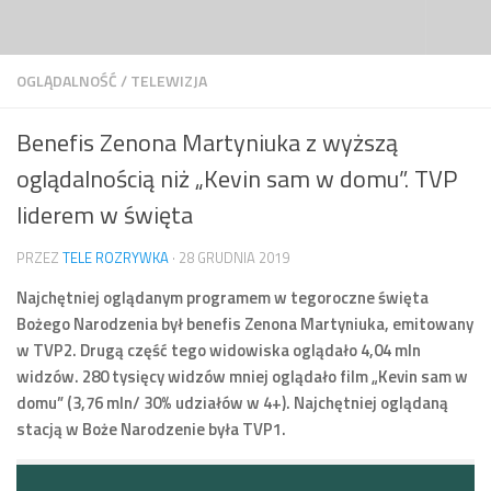
Przejdź do treści
OGLĄDALNOŚĆ
/
TELEWIZJA
Benefis Zenona Martyniuka z wyższą
oglądalnością niż „Kevin sam w domu”. TVP
liderem w święta
PRZEZ
TELE ROZRYWKA
·
28 GRUDNIA 2019
Najchętniej oglądanym programem w tegoroczne święta
Bożego Narodzenia był benefis Zenona Martyniuka, emitowany
w TVP2. Drugą część tego widowiska oglądało 4,04 mln
widzów. 280 tysięcy widzów mniej oglądało film „Kevin sam w
domu” (3,76 mln/ 30% udziałów w 4+). Najchętniej oglądaną
stacją w Boże Narodzenie była TVP1.