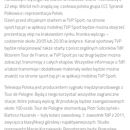
22 ekip. Wśród nich znajdą się: czołowa polska grupa CCC Sprandi
Polkowice i reprezentacja Polski.
Dzień przed oficjalnym startem w TVP Sport, na stronie
sport.tvp.pl i w aplikacji mobilnej TVP Sport będzie można obejrzeć
prezentację ekip na krakowskim rynku. Kronika wyścigu –
codziennie około 20:05 lub 20:30 w Jedynce. Kanał sportowy TVP
będzie relacjonować także starty z poszczególnych odcinków TdP.
Wzorem Tour de France, w TVP Sport po raz drugi będzie można
zobaczyć transmisję z całych etapów. Wszystkie informacje o TdP,
a także transmisje i dodatkowe materiały wideo będzie można
znaleźć na stronie sport.tvp.pl i w aplikacji mobilnej TVP Sport.
Telewizja Polska jest producentem sygnału międzynarodowego z
Tour de Pologne. Będą z niego korzystać wszystkie zagraniczne
stacje, które pokażą wyścig. W produkcję będzie zaangażowanych
około 100 osób. Tour de Pologne skomentują: Piotr Sobczyński i
Bartosz Huzarski – były kolarz zawodowy, 7. zawodnik TdP z 2011,
zwycięzca klasyfikacji górskiej i najaktywniejszych. Studio
poprowadzi Maciej Kurzajewski. Reporterami będą: Bogusław