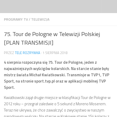
Przejdź do treści
PROGRAMY TV
/
TELEWIZJA
75. Tour de Pologne w Telewizji Polskiej
[PLAN TRANSMISJI]
PRZEZ
TELE ROZRYWKA
·
1 SIERPNIA 2018
4 sierpnia rozpoczyna się 75. Tour de Pologne, jeden z
najważniejszych wyścigów kolarskich. Na starcie stanie były
mistrz świata Michał Kwiatkowski. Transmisje w TVP1, TVP
Sport, na stronie sport.tvp.pl oraz w aplikacji mobilnej TVP
Sport.
Kwiatkowski zajął drugie miejsce w klasyfikacji Tour de Pologne w
2012 roku – przegrał zaledwie o 5 sekund z Moreno Moserem.
Teraz nie ukrywa, że chce zawalczyć o zwycięstwo w naszym
narodowym wyścigu. Na starcie w Krakowie stanie 154 kolarzy z