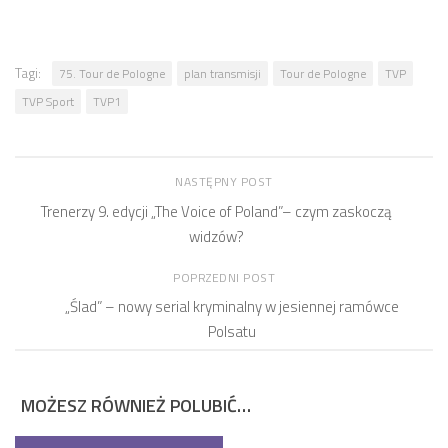
Tagi:
75. Tour de Pologne
plan transmisji
Tour de Pologne
TVP
TVP Sport
TVP1
NASTĘPNY POST
Trenerzy 9. edycji „The Voice of Poland”– czym zaskoczą
widzów?
POPRZEDNI POST
„Ślad” – nowy serial kryminalny w jesiennej ramówce
Polsatu
MOŻESZ RÓWNIEŻ POLUBIĆ…