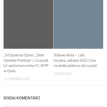
„Od Opola do Opola”, „Złote
Stalowa Wola – Lato,
Opolskie Przeboje” i „Cisza jak
muzyka, zabawa 2022: Czas
ta” wśród koncertów 57. KFPP
na wielki jubileusz disco polo!
w Opolu
3 LIPCA 2022
15 SIERPNIA 2020
DODAJ KOMENTARZ