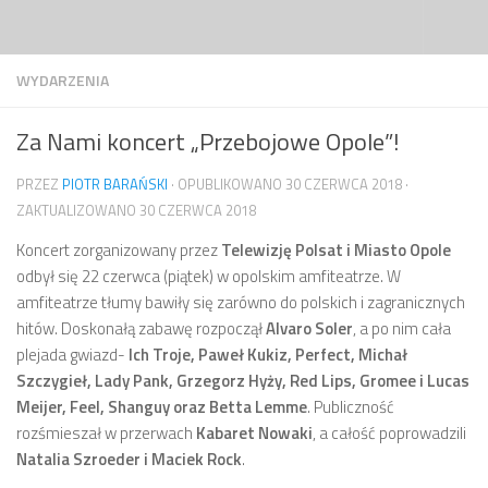
Przejdź do treści
WYDARZENIA
Za Nami koncert „Przebojowe Opole”!
PRZEZ
PIOTR BARAŃSKI
· OPUBLIKOWANO
30 CZERWCA 2018
·
ZAKTUALIZOWANO
30 CZERWCA 2018
Koncert zorganizowany przez
Telewizję Polsat i Miasto Opole
odbył się 22 czerwca (piątek) w opolskim amfiteatrze. W
amfiteatrze tłumy bawiły się zarówno do polskich i zagranicznych
hitów. Doskonałą zabawę rozpoczął
Alvaro Soler
, a po nim cała
plejada gwiazd-
Ich Troje, Paweł Kukiz, Perfect, Michał
Szczygieł, Lady Pank, Grzegorz Hyży, Red Lips, Gromee i Lucas
Meijer, Feel, Shanguy oraz Betta Lemme
. Publiczność
rozśmieszał w przerwach
Kabaret Nowaki
, a całość poprowadzili
Natalia Szroeder i Maciek Rock
.