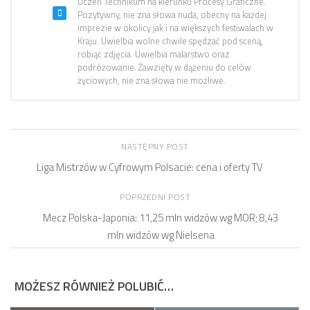
Uczeń Technikum na kierunku Procesy Graficzne.
Pozytywny, nie zna słowa nuda, obecny na każdej
imprezie w okolicy jak i na większych festiwalach w
Kraju. Uwielbia wolne chwile spędzać pod sceną,
robiąc zdjęcia. Uwielbia malarstwo oraz
podróżowanie. Zawzięty w dążeniu do celów
życiowych, nie zna słowa nie możliwe.
NASTĘPNY POST
Liga Mistrzów w Cyfrowym Polsacie: cena i oferty TV
POPRZEDNI POST
Mecz Polska-Japonia: 11,25 mln widzów wg MOR; 8,43
mln widzów wg Nielsena
MOŻESZ RÓWNIEŻ POLUBIĆ…