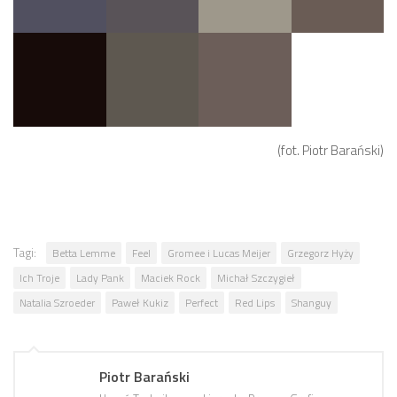
(fot. Piotr Barański)
Tagi:
Betta Lemme
Feel
Gromee i Lucas Meijer
Grzegorz Hyży
Ich Troje
Lady Pank
Maciek Rock
Michał Szczygieł
Natalia Szroeder
Paweł Kukiz
Perfect
Red Lips
Shanguy
Piotr Barański