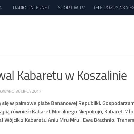
A
RADIO I INTERNET
SPORT W TV
TELE ROZRYWKA E
iwal Kabaretu w Koszalinie
IZOWANO
30 LIPCA 2017
ą się w palmowe plaże Bananowej Republiki. Gospodarzam
tąpią również: Kabaret Moralnego Niepokoju, Kabaret Mł
ał Wójcik z Kabaretu Aniu Mru Mru i Ewa Błachnio. Transm