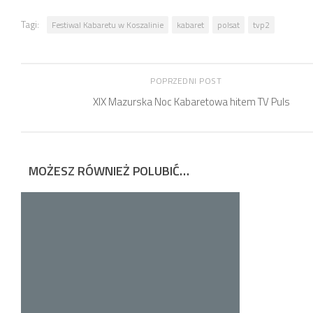
Tagi:
Festiwal Kabaretu w Koszalinie
kabaret
polsat
tvp2
POPRZEDNI POST
XIX Mazurska Noc Kabaretowa hitem TV Puls
MOŻESZ RÓWNIEŻ POLUBIĆ…