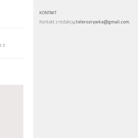
KONTAKT
Kontakt z redakcją:
telerozrywka@gmail.com
.
c z