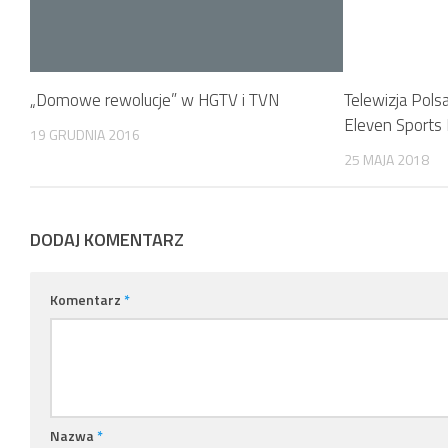
„Domowe rewolucje” w HGTV i TVN
Telewizja Pols
Eleven Sports
19 GRUDNIA 2016
25 MAJA 2018
DODAJ KOMENTARZ
Komentarz
*
Nazwa
*