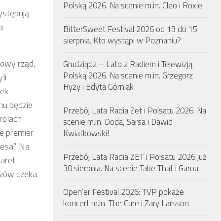
Polską 2026. Na scenie m.in. Cleo i Roxie
występują
a
BitterSweet Festival 2026 od 13 do 15
sierpnia. Kto wystąpi w Poznaniu?
nowy rząd,
Grudziądz – Lato z Radiem i Telewizją
Polską 2026. Na scenie m.in. Grzegorz
li
Hyży i Edyta Górniak
zek
hu będzie
Przebój Lata Radia Zet i Polsatu 2026: Na
rolach
scenie m.in. Doda, Sarsa i Dawid
e premier
Kwiatkowski!
esa”. Na
Przebój Lata Radia ZET i Polsatu 2026 już
baret
30 sierpnia. Na scenie Take That i Garou
dzów czeka
Open’er Festival 2026: TVP pokaże
koncert m.in. The Cure i Zary Larsson