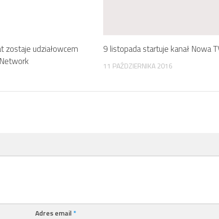
at zostaje udziałowcem
9 listopada startuje kanał Nowa T
 Network
11 PAŹDZIERNIKA 2016
Adres email
*