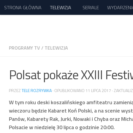
STRONA GŁÓWNA
TELEWIZJA
SERIALE
WYDARZENI
Przejdź do treści
PROGRAMY TV
/
TELEWIZJA
Polsat pokaże XXIII Fest
PRZEZ
TELE ROZRYWKA
· OPUBLIKOWANO
11 LIPCA 2017
· ZAKTUAL
W tym roku deski koszalińskiego amfiteatru zamieni
wieczoru będzie Kabaret Koń Polski, a na scenie wys
Panów, Kabarety Rak, Jurki, Nowaki i Chyba oraz Mich
Polsacie w niedzielę 30 lipca o godzinie 20:00.