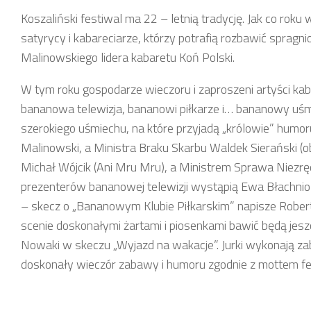
Koszaliński festiwal ma 22 – letnią tradycję. Jak co roku
satyrycy i kabareciarze, którzy potrafią rozbawić spragn
Malinowskiego lidera kabaretu Koń Polski.
W tym roku gospodarze wieczoru i zaproszeni artyści k
bananowa telewizja, bananowi piłkarze i… bananowy uśmi
szerokiego uśmiechu, na które przyjadą „królowie” humoru i
Malinowski, a Ministra Braku Skarbu Waldek Sierański (o
Michał Wójcik (Ani Mru Mru), a Ministrem Sprawa Niezręc
prezenterów bananowej telewizji wystąpią Ewa Błachnio i
– skecz o „Bananowym Klubie Piłkarskim” napisze Robert 
scenie doskonałymi żartami i piosenkami bawić będą jes
Nowaki w skeczu „Wyjazd na wakacje”. Jurki wykonają zab
doskonały wieczór zabawy i humoru zgodnie z mottem fest