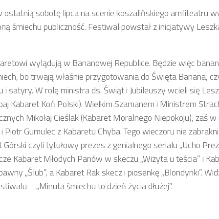
 w ostatnią sobotę lipca na scenie koszalińskiego amfiteatru 
ioną śmiechu publiczność. Festiwal powstał z inicjatywy Leszk
abaretowi wylądują w Bananowej Republice. Będzie więc bana
ech, bo trwają właśnie przygotowania do Święta Banana, czy
 satyry. W rolę ministra ds. Świąt i Jubileuszy wcieli się Les
baj Kabaret Koń Polski). Wielkim Szamanem i Ministrem Strac
znych Mikołaj Cieślak (Kabaret Moralnego Niepokoju), zaś w 
 Piotr Gumulec z Kabaretu Chyba. Tego wieczoru nie zabrakni
Górski czyli tytułowy prezes z genialnego serialu „Ucho Prez
zcze Kabaret Młodych Panów w skeczu „Wizyta u teścia” i Ka
awny „Ślub”, a Kabaret Rak skecz i piosenkę „Blondynki”. Wi
iwalu – „Minuta śmiechu to dzień życia dłużej”.