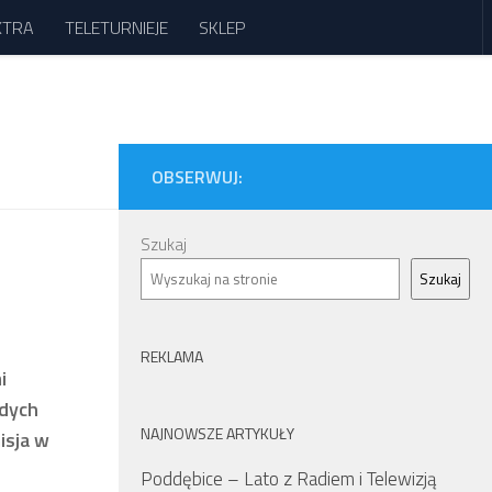
XTRA
TELETURNIEJE
SKLEP
OBSERWUJ:
Szukaj
Szukaj
REKLAMA
i
odych
NAJNOWSZE ARTYKUŁY
isja w
Poddębice – Lato z Radiem i Telewizją