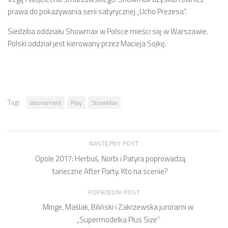
prawa do pokazywania serii satyrycznej „Ucho Prezesa”.
Siedziba oddziału Showmax w Polsce mieści się w Warszawie.
Polski oddział jest kierowany przez Macieja Sojkę.
Tagi:
abonament
Play
ShowMax
NASTĘPNY POST
Opole 2017: Herbuś, Norbi i Patyra poprowadzą
taneczne After Party. Kto na scenie?
POPRZEDNI POST
Minge, Maślak, Biliński i Zakrzewska jurorami w
„Supermodelka Plus Size”