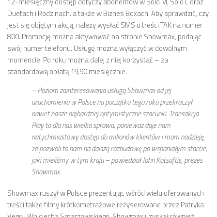
12-miesięczny dostęp dotyczy abonentów w Solo M, Solo L oraz
Duetach i Rodzinach. a także w Biznes Boxach. Aby sprawdzić, czy
jest się objętym akcją, należy wysłać SMS o treści TAK na numer
800. Promocję można aktywować na stronie Showmax, podając
swój numer telefonu. Usługę można wyłączyć w dowolnym
momencie. Po roku można dalej z niej korzystać – za
standardową opłatą 19,90 miesięcznie.
– Poziom zainteresowania usługą Showmax od jej
uruchomienia w Polsce na początku tego roku przekroczył
nawet nasze najbardziej optymistyczne szacunki. Transakcja
Play to dla nas wielka sprawa, ponieważ daje nam
natychmiastowy dostęp do milionów klientów i mam nadzieję,
że pozwoli to nam na dalszą rozbudowę po wspaniałym starcie,
jaki mieliśmy w tym kraju – powiedział John Kotsaftis, prezes
Showmax.
Showmax ruszył w Polsce prezentując wśród wielu oferowanych
treści także filmy krótkometrażowe reżyserowane przez Patryka
Vegę i Wojciecha Smarzowskiego. Showmax uzyskał również