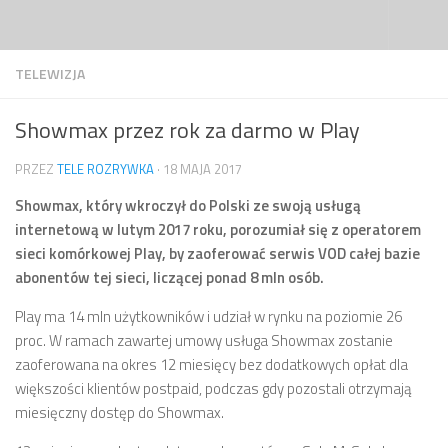
Przejdź do treści
TELEWIZJA
Showmax przez rok za darmo w Play
PRZEZ
TELE ROZRYWKA
·
18 MAJA 2017
Showmax, który wkroczył do Polski ze swoją usługą
internetową w lutym 2017 roku, porozumiał się z operatorem
sieci komórkowej Play, by zaoferować serwis VOD całej bazie
abonentów tej sieci, liczącej ponad 8 mln osób.
Play ma 14 mln użytkowników i udział w rynku na poziomie 26
proc. W ramach zawartej umowy usługa Showmax zostanie
zaoferowana na okres 12 miesięcy bez dodatkowych opłat dla
większości klientów postpaid, podczas gdy pozostali otrzymają
miesięczny dostęp do Showmax.