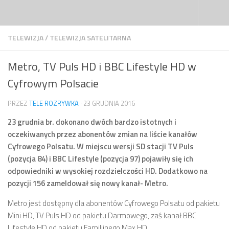
Przejdź do treści
TELEWIZJA
/
TELEWIZJA SATELITARNA
Metro, TV Puls HD i BBC Lifestyle HD w
Cyfrowym Polsacie
PRZEZ
TELE ROZRYWKA
·
23 GRUDNIA 2016
23 grudnia br. dokonano dwóch bardzo istotnych i
oczekiwanych przez abonentów zmian na liście kanałów
Cyfrowego Polsatu. W miejscu wersji SD stacji TV Puls
(pozycja 84) i BBC Lifestyle (pozycja 97) pojawiły się ich
odpowiedniki w wysokiej rozdzielczości HD. Dodatkowo na
pozycji 156 zameldował się nowy kanał- Metro.
Metro jest dostępny dla abonentów Cyfrowego Polsatu od pakietu
Mini HD, TV Puls HD od pakietu Darmowego, zaś kanał BBC
Lifestyle HD od pakietu Familijnego Max HD.