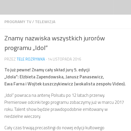
Przejdź do treści
PROGRAMY TV
/
TELEWIZJA
Znamy nazwiska wszystkich jurorów
programu „Idol”
PRZEZ
TELE ROZRYWKA
·
14 LISTOPADA 2016
To już pewne! Znamy cały skład jury 5. edycji
„Idola”: Elżbieta Zapendowska, Janusz Panasewicz,
Ewa Farna i Wojtek Łuszczykiewicz (wokalista zespołu Video).
„Idol” powraca na antenę Polsatu po 12 latach przerwy.
Premierowe odcinki tego programu zobaczymy już w marcu 2017
roku. Talent show będzie prawdopodobnie emitowany w
niedzielne wieczory.
Cały czas trwają precastingi do nowej edycji kultowego