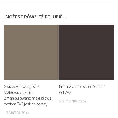
MOŻESZ RÓWNIEŻ POLUBIĆ…
Gwiazdy chwalą TVP?
Premiera „The Voice Senior”
Makłowicz ostro:
w TVP2
Zmanipulowano moje słowa,
5 STYCZNIA 2024
poziom TVP jest najgorszy
13 MARCA 2017