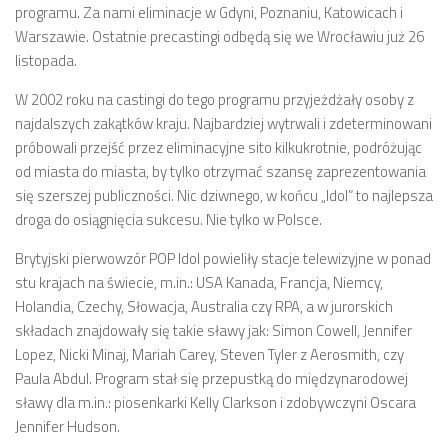
programu. Za nami eliminacje w Gdyni, Poznaniu, Katowicach i
Warszawie. Ostatnie precastingi odbędą się we Wrocławiu już 26
listopada.
W 2002 roku na castingi do tego programu przyjeżdżały osoby z
najdalszych zakątków kraju. Najbardziej wytrwali i zdeterminowani
próbowali przejść przez eliminacyjne sito kilkukrotnie, podróżując
od miasta do miasta, by tylko otrzymać szansę zaprezentowania
się szerszej publiczności. Nic dziwnego, w końcu „Idol” to najlepsza
droga do osiągnięcia sukcesu. Nie tylko w Polsce.
Brytyjski pierwowzór POP Idol powieliły stacje telewizyjne w ponad
stu krajach na świecie, m.in.: USA Kanada, Francja, Niemcy,
Holandia, Czechy, Słowacja, Australia czy RPA, a w jurorskich
składach znajdowały się takie sławy jak: Simon Cowell, Jennifer
Lopez, Nicki Minaj, Mariah Carey, Steven Tyler z Aerosmith, czy
Paula Abdul. Program stał się przepustką do międzynarodowej
sławy dla m.in.: piosenkarki Kelly Clarkson i zdobywczyni Oscara
Jennifer Hudson.