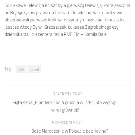
Co ciekawe Telewizja Polsat była pierwszą telewizją, która zakupiła
od Brytyjczyków prawa do formatu! To właśnie w nim widzowie
obserwowali pierwsze kroki w muzycznym biznesie młodziutkiej
jeszcze wtedy Sylwii Grzeszczak, Łukasza Zagrobelnego czy
dziennikarza i prezentera radia RMF FM – Kamila Balei.
Tagi:
Idol
polsat
NASTĘPNY POST
Piąta seria „Blondynki” od 4 grudnia w TVP1. Kto wystąpi
w roli głównej?
POPRZEDNI POST
Boże Narodzenie w Polsacie bez Kevina?