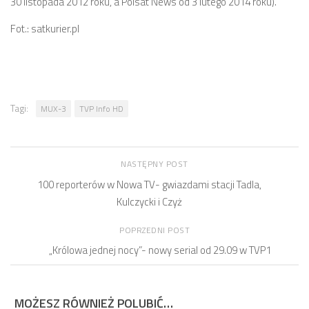
30 listopada 2012 roku, a Polsat News od 3 lutego 2014 roku).
Fot.: satkurier.pl
Tagi:
MUX-3
TVP Info HD
NASTĘPNY POST
100 reporterów w Nowa TV- gwiazdami stacji Tadla,
Kulczycki i Czyż
POPRZEDNI POST
„Królowa jednej nocy”- nowy serial od 29.09 w TVP1
MOŻESZ RÓWNIEŻ POLUBIĆ…