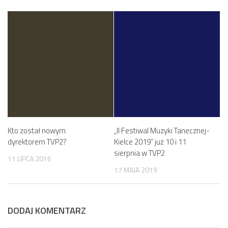
Kto został nowym
„II Festiwal Muzyki Tanecznej-
dyrektorem TVP2?
Kielce 2019” już 10 i 11
sierpnia w TVP2
11 LIPCA 2016
17 MAJA 2019
DODAJ KOMENTARZ