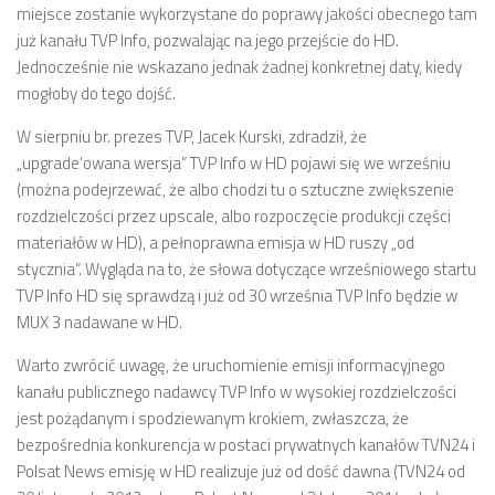
miejsce zostanie wykorzystane do poprawy jakości obecnego tam
już kanału TVP Info, pozwalając na jego przejście do HD.
Jednocześnie nie wskazano jednak żadnej konkretnej daty, kiedy
mogłoby do tego dojść.
W sierpniu br. prezes TVP, Jacek Kurski, zdradził, że
„upgrade’owana wersja” TVP Info w HD pojawi się we wrześniu
(można podejrzewać, że albo chodzi tu o sztuczne zwiększenie
rozdzielczości przez upscale, albo rozpoczęcie produkcji części
materiałów w HD), a pełnoprawna emisja w HD ruszy „od
stycznia”. Wygląda na to, że słowa dotyczące wrześniowego startu
TVP Info HD się sprawdzą i już od 30 września TVP Info będzie w
MUX 3 nadawane w HD.
Warto zwrócić uwagę, że uruchomienie emisji informacyjnego
kanału publicznego nadawcy TVP Info w wysokiej rozdzielczości
jest pożądanym i spodziewanym krokiem, zwłaszcza, że
bezpośrednia konkurencja w postaci prywatnych kanałów TVN24 i
Polsat News emisję w HD realizuje już od dość dawna (TVN24 od