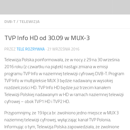
Przejdź do treści
DVB-T
/
TELEWIZJA
TVP Info HD od 30.09 w MUX-3
PRZEZ
TELE ROZRYWKA
·
27 WRZEŚNIA 2016
Telewizja Polska poinformowała, że w nocy z 29 na 30 września
2016 roku (z czwartku na piątek) nastąpi zmiana w emisji
programu TVP Info w naziemnej telewizji cyfrowej DVB-T. Program
TVP Info w multipleksie MUX 3 będzie nadawany w wysokiej
rozdzielczości HD. TVP Info HD będzie już trzecim kanałem
Telewizji Polskiej nadawanym w HD w ramach naziemnej telewizji
cyfrowej – obok TVP1 HD i TVP2 HD.
Przypomnijmy, że 19 lipca br. zwolniono jedno miejsce w MUX 3
naziemnej telewizji cyfrowej, wyłączając kanał TVP Polonia.
Informując o tym, Telewizja Polska zapowiedziała, że zwolnione