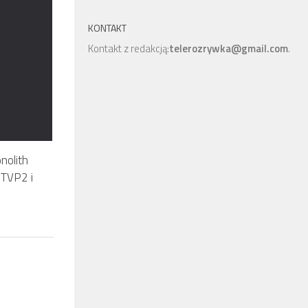
KONTAKT
Kontakt z redakcją:
telerozrywka@gmail.com
.
nolith
 TVP2 i