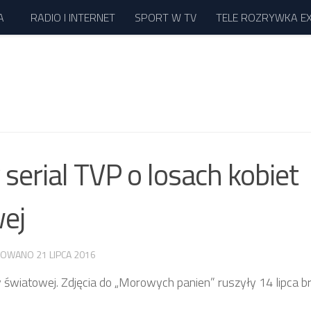
A
RADIO I INTERNET
SPORT W TV
TELE ROZRYWKA E
erial TVP o losach kobiet
wej
IZOWANO
21 LIPCA 2016
 światowej. Zdjęcia do „Morowych panien” ruszyły 14 lipca br.