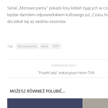
Serial „Morowe panny” pokaże losy k
obiet
żyjących w cza
będzie damskim odpowiednikiem kultowego już „Czasu honor
doczekał się aż siedmiu sezonów.
Tagi:
Morowe panny
serial
TVP1
POPRZEDNI POST
”Projekt lady” wakacyjnym hitem TVN
MOŻESZ RÓWNIEŻ POLUBIĆ…