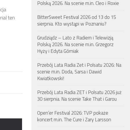
Polską 2026. Na scenie m.in. Cleo i Roxie
cja
BitterSweet Festival 2026 od 13 do 15
ial ten
sierpnia. Kto wystąpi w Poznaniu?
Grudziądz – Lato z Radiem i Telewizją
Polską 2026. Na scenie m.in. Grzegorz
Hyży i Edyta Górniak
Przebój Lata Radia Zet i Polsatu 2026: Na
scenie m.in. Doda, Sarsa i Dawid
Kwiatkowski!
Przebój Lata Radia ZET i Polsatu 2026 już
30 sierpnia. Na scenie Take That i Garou
Open’er Festival 2026: TVP pokaże
koncert m.in. The Cure i Zary Larsson