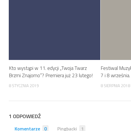
Kto wystąpi w 11. edycji „Twoja Twarz
Festiwal Muzyk
Brzmi Znajomo”? Premiera już 23 lutego!
7 i 8 września
8 STYCZNIA 2019
8 SIERPNIA 2018
1 ODPOWIEDŹ
Komentarze
0
Pingbacki
1