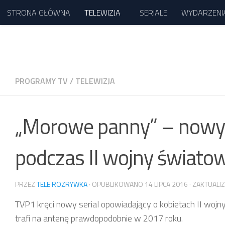
STRONA GŁÓWNA
TELEWIZJA
SERIALE
WYDARZENI
Przejdź do treści
PROGRAMY TV
/
TELEWIZJA
„Morowe panny” – nowy s
podczas II wojny świato
PRZEZ
TELE ROZRYWKA
· OPUBLIKOWANO
14 LIPCA 2016
· ZAKTUAL
TVP1 kręci nowy serial opowiadający o kobietach II wojny
trafi na antenę prawdopodobnie w 2017 roku.