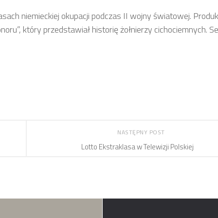
sach niemieckiej okupacji podczas II wojny światowej. Produk
u”, który przedstawiał historię żołnierzy cichociemnych. Ser
NASTĘPNY POST
Lotto Ekstraklasa w Telewizji Polskiej