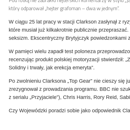
Pod fotką nie zabrakło hejterskich komentarzy w stylu „Ja
który odparował „hejter grafoman – dwa w jednym”.
W ciągu 25 lat pracy w stacji Clarkson zasłynął z r
które musiał już kilkakrotnie publicznie przeprasza
seksizm. Ekscentryczny Brytyjczyk powiedzonkami za
W pamięci wielu zapadł test poloneza przeprowadzon
recenzując produkt polskiej motoryzacji stwierdził: 
Solidny i trwały, jak erekcja emeryta”.
Po zwolnieniu Clarksona „Top Gear” nie cieszy się j
zrezygnował z prowadzania programu. BBC nie szuka
z serialu „Przyjaciele”), Chris Harris, Rory Reid, S
Czy Wojewódzki poradzi sobie jako odpowiednik Cla