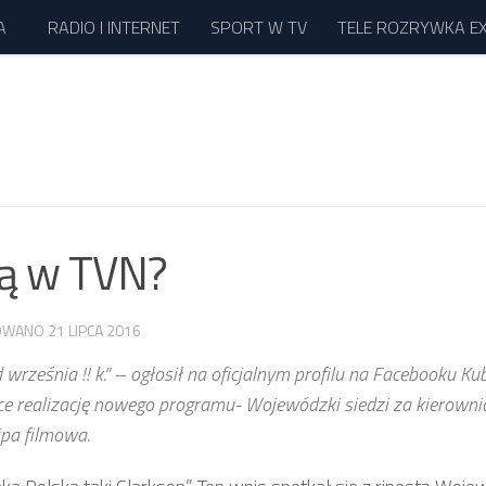
A
RADIO I INTERNET
SPORT W TV
TELE ROZRYWKA E
nią w TVN?
ZOWANO
21 LIPCA 2016
d września !! k.” – ogłosił na oficjalnym profilu na Facebooku Ku
ce realizację nowego programu- Wojewódzki siedzi za kierownic
ipa filmowa.