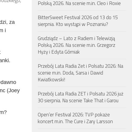
wódzkiego,
Polską 2026. Na scenie m.in. Cleo i Roxie
BitterSweet Festival 2026 od 13 do 15
dzi, za
sierpnia. Kto wystąpi w Poznaniu?
m i
Grudziądz – Lato z Radiem i Telewizją
Polską 2026. Na scenie m.in. Grzegorz
Hyży i Edyta Górniak
k
anki.
Przebój Lata Radia Zet i Polsatu 2026: Na
scenie m.in. Doda, Sarsa i Dawid
Kwiatkowski!
iedawno
nc (Joey
Przebój Lata Radia ZET i Polsatu 2026 już
30 sierpnia. Na scenie Take That i Garou
em?
Open’er Festival 2026: TVP pokaże
koncert m.in. The Cure i Zary Larsson