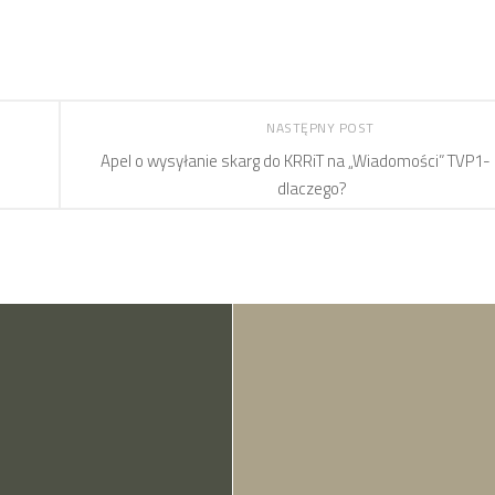
NASTĘPNY POST
Apel o wysyłanie skarg do KRRiT na „Wiadomości” TVP1- k
dlaczego?