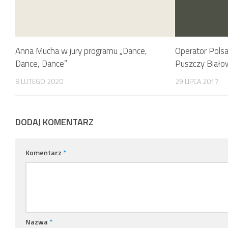
Anna Mucha w jury programu „Dance,
Operator Pols
Dance, Dance”
Puszczy Białow
8 LUTEGO 2020
29 LIPCA 2017
DODAJ KOMENTARZ
Komentarz
*
Nazwa
*