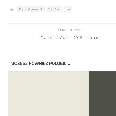
Tagi:
Kuba Wojewódzki
Top Gear
tvn
POPRZEDNI POST
Eska Music Awards 2016- nominacje
MOŻESZ RÓWNIEŻ POLUBIĆ…