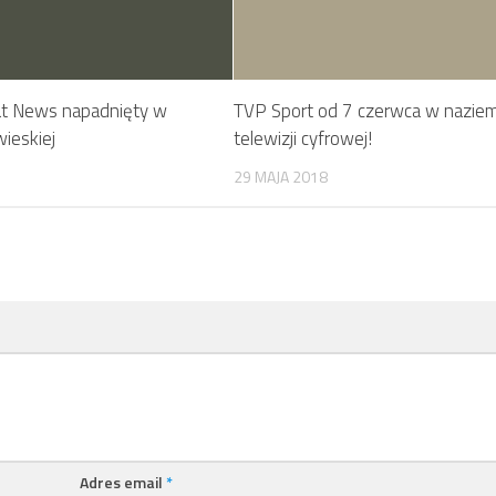
at News napadnięty w
TVP Sport od 7 czerwca w nazie
ieskiej
telewizji cyfrowej!
29 MAJA 2018
Adres email
*