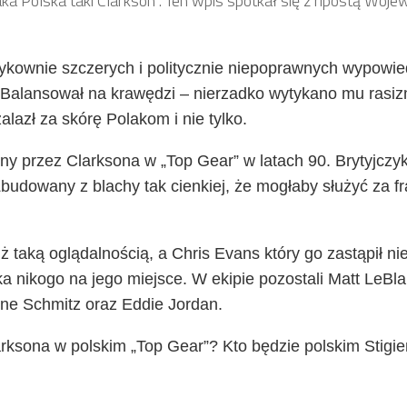
ka Polska taki Clarkson”. Ten wpis spotkał się z ripostą Woje
yzykownie szczerych i politycznie niepoprawnych wypowie
ć. Balansował na krawędzi – nierzadko wytykano mu rasiz
lazł za skórę Polakom i nie tylko.
y przez Clarksona w „Top Gear” w latach 90. Brytyjczy
„Zbudowany z blachy tak cienkiej, że mogłaby służyć za fr
uż taką oglądalnością, a Chris Evans który go zastąpił n
 nikogo na jego miejsce. W ekipie pozostali Matt LeBla
abine Schmitz oraz Eddie Jordan.
rksona w polskim „Top Gear”? Kto będzie polskim Stigi