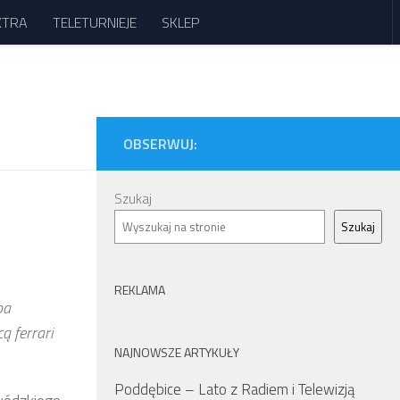
XTRA
TELETURNIEJE
SKLEP
OBSERWUJ:
Szukaj
Szukaj
REKLAMA
ba
ą ferrari
NAJNOWSZE ARTYKUŁY
Poddębice – Lato z Radiem i Telewizją