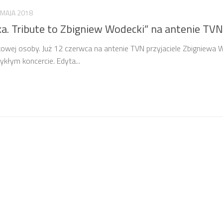
 MAJA 2018
a. Tribute to Zbigniew Wodecki” na antenie TVN
kowej osoby. Już 12 czerwca na antenie TVN przyjaciele Zbigniewa
kłym koncercie. Edyta...