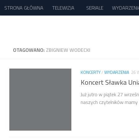
STRONA GŁÓWNA
TELEWIZJA
SERIALE
WYDARZENI
Przejdź do treści
OTAGOWANO:
ZBIGNIEW WODECKI
KONCERTY
/
WYDARZENIA
26 
Koncert Sławka Un
Już jutro w piątek 27 wrześ
naszych czytelników mamy 