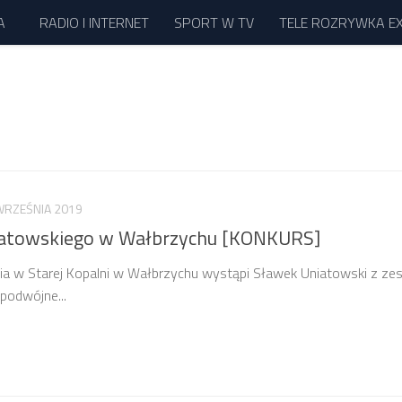
A
RADIO I INTERNET
SPORT W TV
TELE ROZRYWKA E
WRZEŚNIA 2019
iatowskiego w Wałbrzychu [KONKURS]
nia w Starej Kopalni w Wałbrzychu wystąpi Sławek Uniatowski z ze
podwójne...