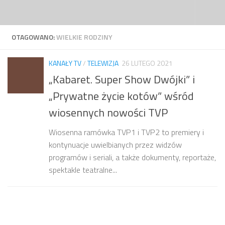
Przejdź do treści
OTAGOWANO:
WIELKIE RODZINY
KANAŁY TV
/
TELEWIZJA
26 LUTEGO 2021
„Kabaret. Super Show Dwójki” i
„Prywatne życie kotów” wśród
wiosennych nowości TVP
Wiosenna ramówka TVP1 i TVP2 to premiery i
kontynuacje uwielbianych przez widzów
programów i seriali, a także dokumenty, reportaże,
spektakle teatralne...