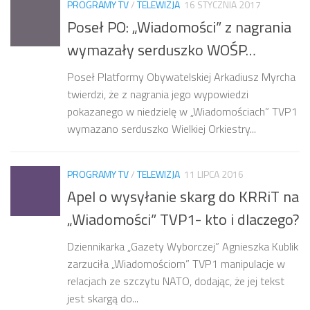
PROGRAMY TV
/
TELEWIZJA
16 STYCZNIA 2017
Poseł PO: „Wiadomości” z nagrania
wymazały serduszko WOŚP…
Poseł Platformy Obywatelskiej Arkadiusz Myrcha
twierdzi, że z nagrania jego wypowiedzi
pokazanego w niedzielę w „Wiadomościach” TVP1
wymazano serduszko Wielkiej Orkiestry...
PROGRAMY TV
/
TELEWIZJA
11 LIPCA 2016
Apel o wysyłanie skarg do KRRiT na
„Wiadomości” TVP1- kto i dlaczego?
Dziennikarka „Gazety Wyborczej” Agnieszka Kublik
zarzuciła „Wiadomościom” TVP1 manipulacje w
relacjach ze szczytu NATO, dodając, że jej tekst
jest skargą do...