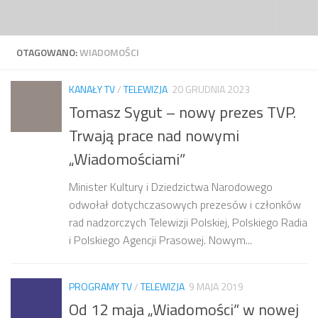
Przejdź do treści
OTAGOWANO:
WIADOMOŚCI
KANAŁY TV
/
TELEWIZJA
20 GRUDNIA 2023
Tomasz Sygut – nowy prezes TVP.
Trwają prace nad nowymi
„Wiadomościami”
Minister Kultury i Dziedzictwa Narodowego
odwołał dotychczasowych prezesów i członków
rad nadzorczych Telewizji Polskiej, Polskiego Radia
i Polskiego Agencji Prasowej. Nowym...
PROGRAMY TV
/
TELEWIZJA
9 MAJA 2019
Od 12 maja „Wiadomości” w nowej