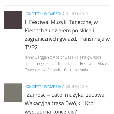
KONCERTY
/
WYDARZENIA
31 LIPCA 2019
II Festiwal Muzyki Tanecznej w
Kielcach z udziałem polskich i
zagranicznych gwiazd. Transmisja w
TVP2
Jenny Berggen z Ace of Base kolejną gwiazdą
niedzielnego koncertu podczas II Festiwalu Muzyki
Tanecznej w Kielcach. 10 i 11 sierpnia...
KONCERTY
/
WYDARZENIA
28 LIPCA 2019
„Zamość – Lato, muzyka, zabawa.
Wakacyjna trasa Dwójki”. Kto
wystąpi na koncercie?