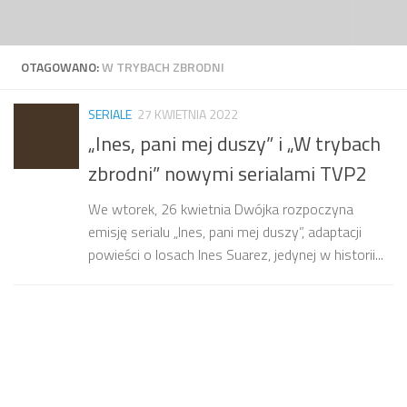
Przejdź do treści
OTAGOWANO:
W TRYBACH ZBRODNI
SERIALE
27 KWIETNIA 2022
„Ines, pani mej duszy” i „W trybach
zbrodni” nowymi serialami TVP2
We wtorek, 26 kwietnia Dwójka rozpoczyna
emisję serialu „Ines, pani mej duszy”, adaptacji
powieści o losach Ines Suarez, jedynej w historii...