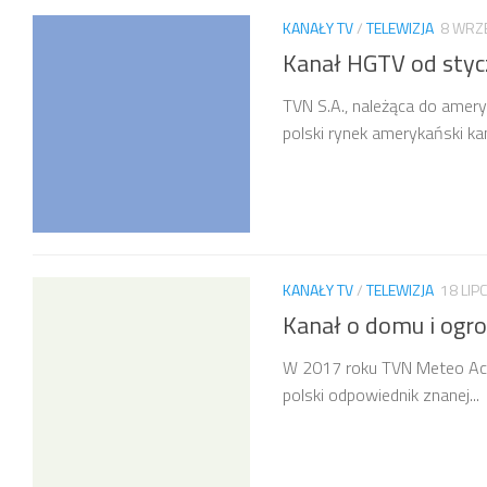
KANAŁY TV
/
TELEWIZJA
8 WRZ
Kanał HGTV od styc
TVN S.A., należąca do amer
polski rynek amerykański ka
KANAŁY TV
/
TELEWIZJA
18 LIP
Kanał o domu i ogr
W 2017 roku TVN Meteo Acti
polski odpowiednik znanej...