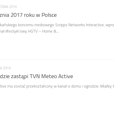
EŚNIA 2016
znia 2017 roku w Polsce
ykańskiego koncernu mediowego Scripps Networks Interactive, wp
nał lifestyle’owy HGTV – Home &...
CA 2016
odzie zastąpi TVN Meteo Active
ve ma zostać przekształcony w kanał o domu i ogrodzie. Miałby 