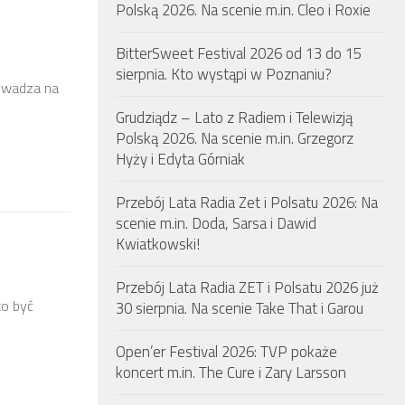
Polską 2026. Na scenie m.in. Cleo i Roxie
BitterSweet Festival 2026 od 13 do 15
sierpnia. Kto wystąpi w Poznaniu?
rowadza na
Grudziądz – Lato z Radiem i Telewizją
Polską 2026. Na scenie m.in. Grzegorz
Hyży i Edyta Górniak
Przebój Lata Radia Zet i Polsatu 2026: Na
scenie m.in. Doda, Sarsa i Dawid
Kwiatkowski!
Przebój Lata Radia ZET i Polsatu 2026 już
to być
30 sierpnia. Na scenie Take That i Garou
Open’er Festival 2026: TVP pokaże
koncert m.in. The Cure i Zary Larsson