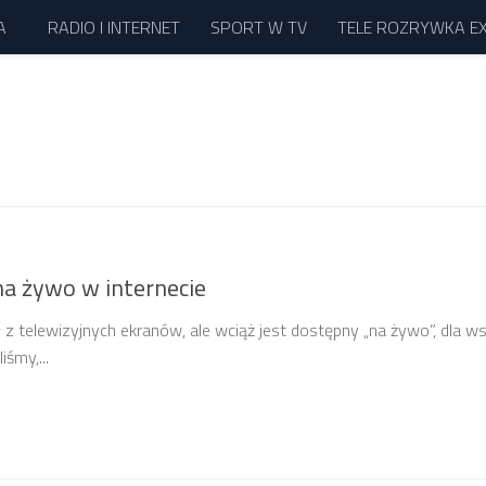
A
RADIO I INTERNET
SPORT W TV
TELE ROZRYWKA E
a żywo w internecie
z telewizyjnych ekranów, ale wciąż jest dostępny „na żywo”, dla ws
iśmy,...