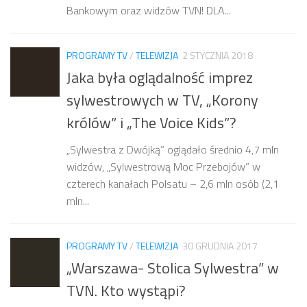
Bankowym oraz widzów TVN! DLA...
PROGRAMY TV
/
TELEWIZJA
2 STYCZNIA 2018
Jaka była oglądalność imprez
sylwestrowych w TV, „Korony
królów” i „The Voice Kids”?
„Sylwestra z Dwójką” oglądało średnio 4,7 mln
widzów, „Sylwestrową Moc Przebojów” w
czterech kanałach Polsatu – 2,6 mln osób (2,1
mln...
PROGRAMY TV
/
TELEWIZJA
30 GRUDNIA 2017
„Warszawa- Stolica Sylwestra” w
TVN. Kto wystąpi?