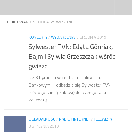
Przejdź do treści
OTAGOWANO:
STOLICA SYLWESTRA
KONCERTY
/
WYDARZENIA
9 GRUDNIA 2019
Sylwester TVN: Edyta Górniak,
Bajm i Sylwia Grzeszczak wśród
gwiazd
Już 31 grudnia w centrum stolicy – na pl.
Bankowym – odbędzie się Sylwester TVN.
Pięciogodzinną zabawę do białego rana
zapewnią...
OGLĄDALNOŚĆ
/
RADIO I INTERNET
/
TELEWIZJA
3 STYCZNIA 2019