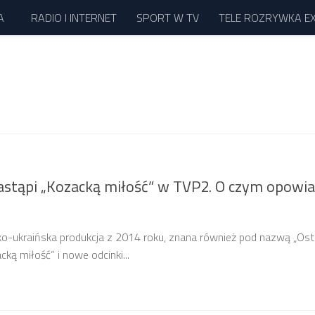
A
RADIO I INTERNET
SPORT W TV
TELE ROZRYWKA E
astąpi „Kozacką miłość” w TVP2. O czym opowi
ko-ukraińska produkcja z 2014 roku, znana również pod nazwą „Ost
acką miłość” i nowe odcinki...