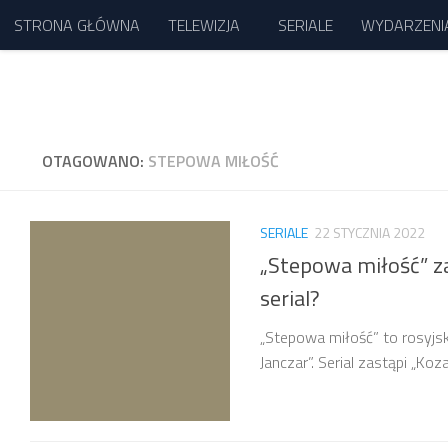
STRONA GŁÓWNA
TELEWIZJA
SERIALE
WYDARZENI
Przejdź do treści
OTAGOWANO:
STEPOWA MIŁOŚĆ
SERIALE
22 STYCZNIA 2022
„Stepowa miłość” z
serial?
„Stepowa miłość” to rosyjs
Janczar”. Serial zastąpi „Koz