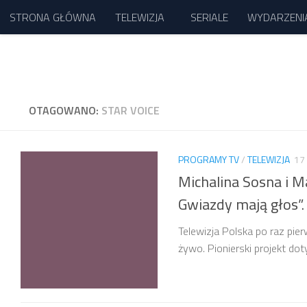
STRONA GŁÓWNA
TELEWIZJA
SERIALE
WYDARZENI
Przejdź do treści
OTAGOWANO:
STAR VOICE
PROGRAMY TV
/
TELEWIZJA
17
Michalina Sosna i M
Gwiazdy mają głos”.
Telewizja Polska po raz pie
żywo. Pionierski projekt do