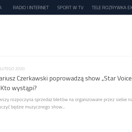
A
RADIO I INTERNET
SPORT W TV
TELE ROZRYWKA E
 LUTEGO 2020
ariusz Czerkawski poprowadzą show „Star Voice
 Kto wystąpi?
rwszy rozpoczyna sprzedaż biletów na organizowane przez siebie n
tyczyć będzie muzycznego show...