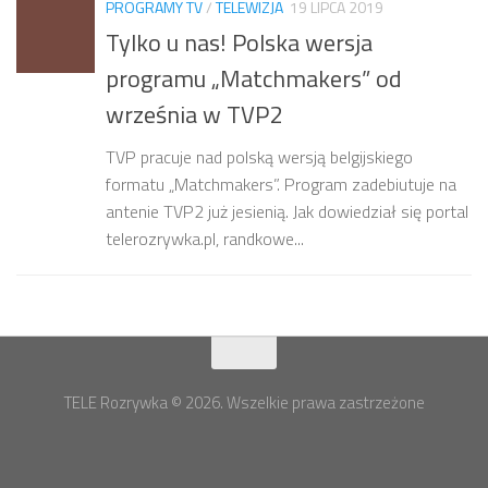
PROGRAMY TV
/
TELEWIZJA
19 LIPCA 2019
Tylko u nas! Polska wersja
programu „Matchmakers” od
września w TVP2
TVP pracuje nad polską wersją belgijskiego
formatu „Matchmakers”. Program zadebiutuje na
antenie TVP2 już jesienią. Jak dowiedział się portal
telerozrywka.pl, randkowe...
TELE Rozrywka © 2026. Wszelkie prawa zastrzeżone