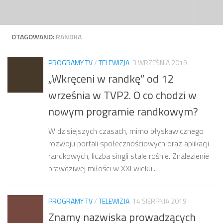
Przejdź do treści
OTAGOWANO:
RANDKA
PROGRAMY TV
/
TELEWIZJA
3 WRZEŚNIA 2019
„Wkręceni w randkę” od 12
września w TVP2. O co chodzi w
nowym programie randkowym?
W dzisiejszych czasach, mimo błyskawicznego
rozwoju portali społecznościowych oraz aplikacji
randkowych, liczba singli stale rośnie. Znalezienie
prawdziwej miłości w XXI wieku...
PROGRAMY TV
/
TELEWIZJA
14 SIERPNIA 2019
Znamy nazwiska prowadzących