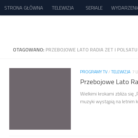
STRONA GŁÓWNA
TELEWIZJA
SERIALE
WYDARZENI
Przejdź do treści
OTAGOWANO:
PRZEBOJOWE LATO RADIA ZET I POLSATU
PROGRAMY TV
/
TELEWIZJA
7 
Przebojowe Lato Rad
Wielkimi krokami zbliża się 
muzyki wystąpią na letnim ko