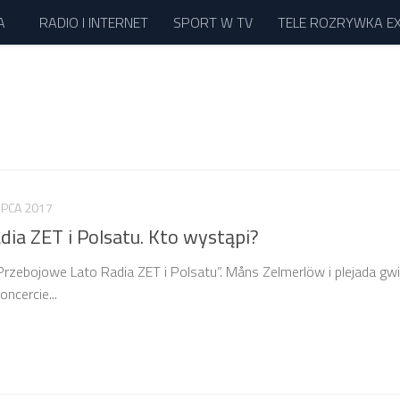
A
RADIO I INTERNET
SPORT W TV
TELE ROZRYWKA E
LIPCA 2017
ia ZET i Polsatu. Kto wystąpi?
„Przebojowe Lato Radia ZET i Polsatu”. Måns Zelmerlöw i plejada gwi
ncercie...