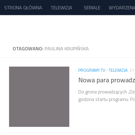
STRONA GŁÓWNA
TELEWIZJA
SERIALE
WYDARZENI
Przejdź do treści
OTAGOWANO:
PAULINA KRUPIŃSKA
PROGRAMY TV
/
TELEWIZJA
27
Nowa para prowadzą
Do grona prowadzących „Dzi
godzina startu programu. P