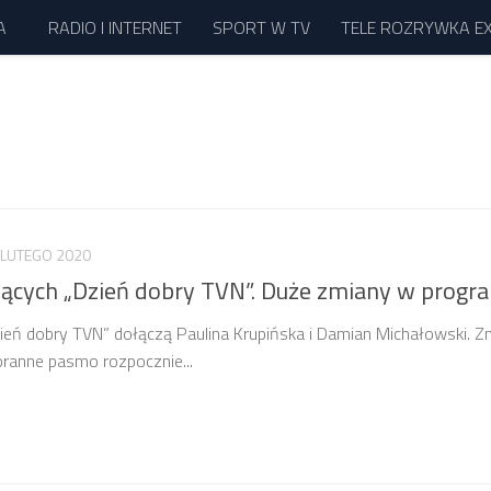
A
RADIO I INTERNET
SPORT W TV
TELE ROZRYWKA E
 LUTEGO 2020
cych „Dzień dobry TVN”. Duże zmiany w progr
eń dobry TVN” dołączą Paulina Krupińska i Damian Michałowski. Zm
oranne pasmo rozpocznie...