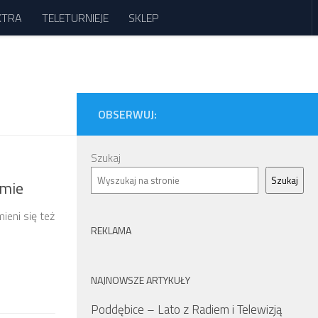
XTRA
TELETURNIEJE
SKLEP
OBSERWUJ:
Szukaj
Szukaj
amie
ieni się też
REKLAMA
NAJNOWSZE ARTYKUŁY
Poddębice – Lato z Radiem i Telewizją