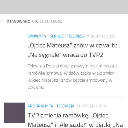
Przejdź do treści
OTAGOWANO:
OJCIEC MATEUSZ
KANAŁY TV
/
SERIALE
/
TELEWIZJA
8 GRUDNIA 2022
„Ojciec Mateusz” znów w czwartki,
„Na sygnale” wraca do TVP2
Telewizja Polska wraz z nowym rokiem rusza z
ramówką zimową. Widzów czeka wiele zmian.
„Ojciec Mateusz” znów będzie emitowany w
czwartki...
PROGRAMY TV
/
TELEWIZJA
31 STYCZNIA 2021
TVP zmienia ramówkę. „Ojciec
Mateusz” i „Ale jazda!” w piątki, „Na