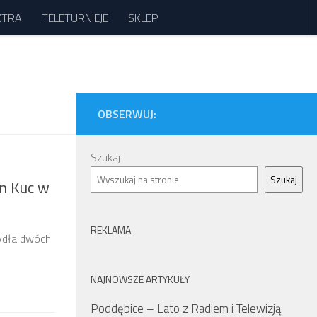
XTRA
TELETURNIEJE
SKLEP
OBSERWUJ:
Szukaj
Szukaj
in Kuc w
REKLAMA
zydła dwóch
NAJNOWSZE ARTYKUŁY
Poddębice – Lato z Radiem i Telewizją