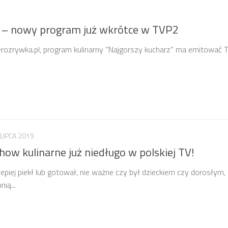
” – nowy program już wkrótce w TVP2
elerozrywka.pl, program kulinarny ”Najgorszy kucharz” ma emitować 
 LIPCA 2019
how kulinarne już niedługo w polskiej TV!
epiej piekł lub gotował, nie ważne czy był dzieckiem czy dorosłym,
ią...