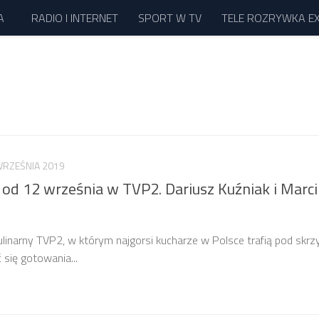
A
RADIO I INTERNET
SPORT W TV
TELE ROZRYWKA E
WRZEŚNIA 2019
 od 12 września w TVP2. Dariusz Kuźniak i Marc
inarny TVP2, w którym najgorsi kucharze w Polsce trafią pod skr
 się gotowania...