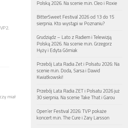
Polską 2026. Na scenie m.in. Cleo i Roxie
BitterSweet Festival 2026 od 13 do 15
sierpnia. Kto wystąpi w Poznaniu?
TVP2.
Grudziądz – Lato z Radiem i Telewizją
Polską 2026. Na scenie m.in. Grzegorz
Hyży i Edyta Górniak
Przebój Lata Radia Zet i Polsatu 2026: Na
scenie m.in. Doda, Sarsa i Dawid
Kwiatkowski!
Przebój Lata Radia ZET i Polsatu 2026 już
 czy miał
30 sierpnia. Na scenie Take That i Garou
Open’er Festival 2026: TVP pokaże
koncert m.in. The Cure i Zary Larsson